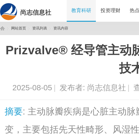
教育科研
投资理财
热
尚志信息社
网站首页
资讯列表
资讯内容
Prizvalve® 经导管
尚
›
›
›
技
2025-08-05
|
发布者:
尚志信息社
|
查
摘要
: 主动脉瓣疾病是心脏主动
志
变，主要包括先天性畸形、风湿