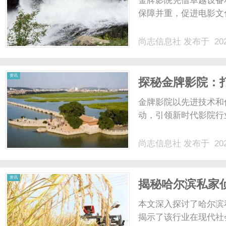
金牌影院凭借卓越设备
保障并重，促进电影文化
尚志信息社
发布于 202
信
资讯
探秘金牌影院：
金牌影院以先进技术和
动，引领新时代影院行
尚志信息社
发布于 202
息
资讯
揭秘哈尔滨私家
本文深入探讨了哈尔滨
揭示了该行业在现代社会