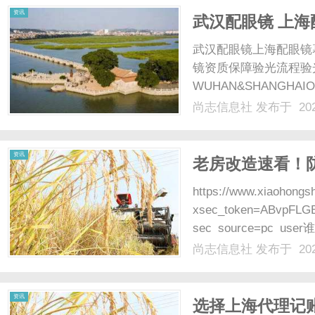
资讯
武汉配眼镜 上海
武汉配眼镜上海配眼镜
镜资质保障验光流程验
WUHAN&SHANGHAI
配镜的写字楼眼镜店直
尚志信息社
发布于 202
光、正品镜片、透明价格
顾高专业度与高性价比...
资讯
老房改造速看！
https://www.xiaohong
xsec_token=ABvpFLG
sec_source=pc
万”的新闻？！好好的翻新
尚志信息社
发布于 202
资讯
选择上海代理记