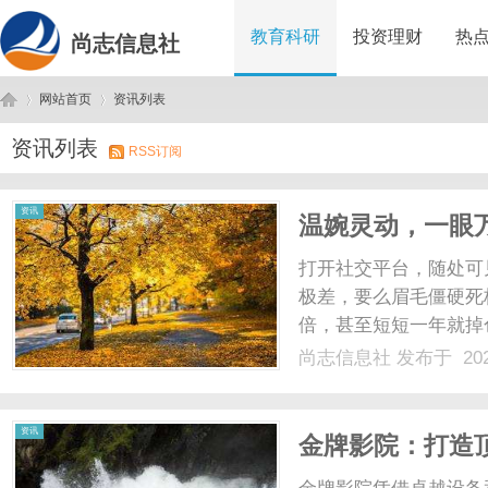
教育科研
投资理财
热
尚志信息社
网站首页
资讯列表
资讯列表
RSS订阅
尚
›
›
资讯
温婉灵动，一眼
整张脸的点睛之
打开社交平台，随处可
极差，要么眉毛僵硬死
倍，甚至短短一年就掉
不是款式不好看，而是
尚志信息社
发布于 202
审美替代了私人定制美
匠以东方骨相美学为核心，
志
资讯
金牌影院：打造