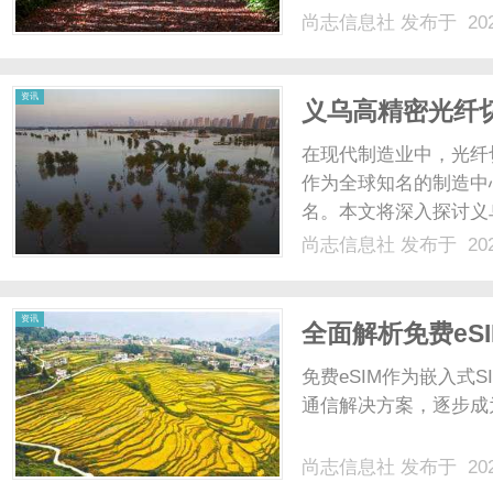
介绍GEO优化的定义
尚志信息社
发布于 202
么是GEO优化？GEO
目的是提高网站在特定地理区
资讯
义乌高精密光纤
在现代制造业中，光纤
作为全球知名的制造中
名。本文将深入探讨义
这些设备的重要性及其
尚志信息社
发布于 202
切割机时，技术的先进
了现代科技，包括激光定位
资讯
全面解析免费eS
免费eSIM作为嵌入式
通信解决方案，逐步成为
尚志信息社
发布于 202