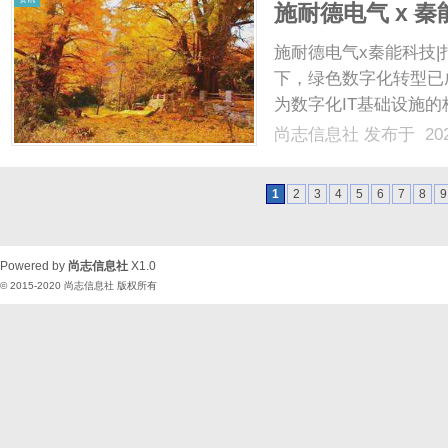
施耐德电气 x 秦
施耐德电气x秦能科技|
下，绿色数字化转型已
为数字化IT基础设施
长的同时，也面临绿色
尚志信息社
发布于 202
业应用、以绿色低碳路
方向。在此背景下，工信部
1
2
3
4
5
6
7
8
9
Powered by
尚志信息社
X1.0
© 2015-2020
尚志信息社
版权所有