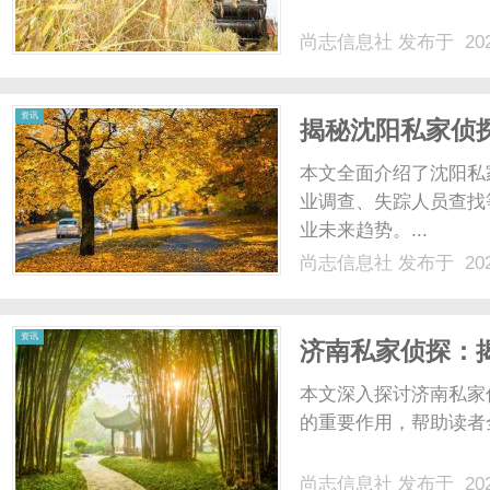
尚志信息社
发布于 202
社
资讯
揭秘沈阳私家侦
全方位解析
本文全面介绍了沈阳私
业调查、失踪人员查找
业未来趋势。...
尚志信息社
发布于 202
资讯
济南私家侦探：
本文深入探讨济南私家
的重要作用，帮助读者全
尚志信息社
发布于 202