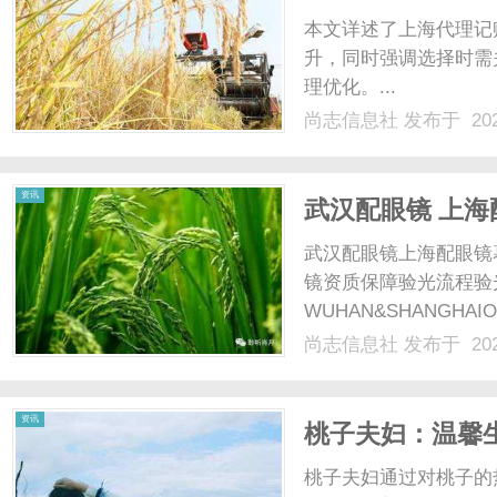
本文详述了上海代理记
升，同时强调选择时需
理优化。...
尚志信息社
发布于 202
资讯
武汉配眼镜 上海
武汉配眼镜上海配眼镜
镜资质保障验光流程验
WUHAN&SHANGHAI
配镜的写字楼眼镜店直
尚志信息社
发布于 202
光、正品镜片、透明价格
顾高专业度与高性价比...
资讯
桃子夫妇：温馨
桃子夫妇通过对桃子的