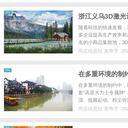
资讯
浙江义乌3D激
随着科技的快速发展，
多企业提高生产效率和
名的小商品集散地，3
的设备品牌和型号让人
尚志信息社
发布于 202
产商时，很多商家都感
的优质生产厂家，帮助您做
资讯
在多重环境的制
在多重环境的制约中，
套“高原大力士专属肺
湿、低频起动、粉尘弥
上激磁涌流抑制柜抑制
尚志信息社
发布于 202
级拉到IP42，智能
多重暴击，长期稳定输出不带
资讯