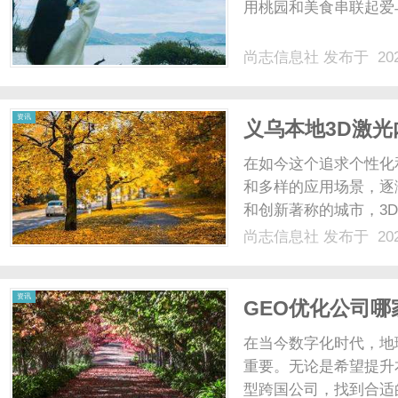
用桃园和美食串联起爱与
尚志信息社
发布于 202
资讯
义乌本地3D激
在如今这个追求个性化
和多样的应用场景，逐
和创新著称的城市，3
将深入探讨义乌本地3
尚志信息社
发布于 202
如何选择合适的设备，
机？3D激光内雕机是一种采
资讯
GEO优化公司
在当今数字化时代，地
重要。无论是希望提升
型跨国公司，找到合适