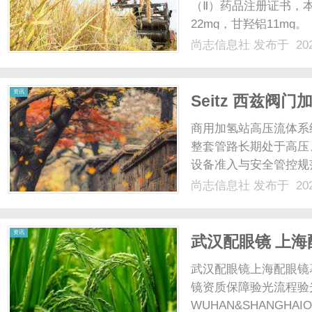
（Ⅱ）药品注册证书，
22mg，甘羟铝11mg。
2026S02608）
尚志信息社
发布于 202
抗血小板聚集药物。该
科学配伍重质......
资讯
Seitz 西兹
管控标准
商用加氢站高压流体系
整套管路长期处于高压
设备准入与安全管控规
能与时序逻辑，均需要
尚志信息社
发布于 202
营。普通工业阀件未针
密衰减、结构适配不足等问
资讯
武汉配眼镜 上海
武汉配眼镜上海配眼镜
镜资质保障验光流程验
WUHAN&SHANGHAI