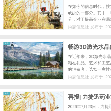
在如今的信息时代，搜
或缺的一部分。其中，
分，对于提高企业在局
本文将对GEO优化运
尚志信息社
发布于 202
极影响。一、什么是G
网站、内容和营销策略，以
资讯
畅游3D激光水
在近年来，3D激光水
渐在礼品、艺术和工艺
的消费者，选择一家性
是在浙江省，作为中国
尚志信息社
发布于 202
造商。那么，浙江的3
各大品牌的特点，帮助您做
资讯
喜报| 力捷迅药
2026年7月23日，