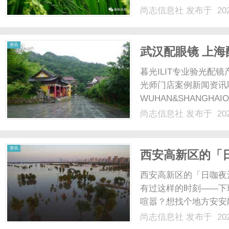
配镜的写字楼眼镜店直
尚志信息社
发布于 202
光、正品镜片、透明价格
顾高专业度与高性价比...
资讯
武汉配眼镜 上海
暮光ILIT专业验光
光师门店案例新闻资讯
WUHAN&SHANGHAI
配镜的写字楼眼镜店直
尚志信息社
发布于 202
光、正品镜片、透明价格
顾高专业度与高性价比...
资讯
西安高新区的「
晚容纳温柔
西安高新区的「日咖夜
有过这样的时刻——下
喧嚣？想找个地方安安
面？周末想约三五好友
尚志信息社
发布于 202
围感？在西安高新区，