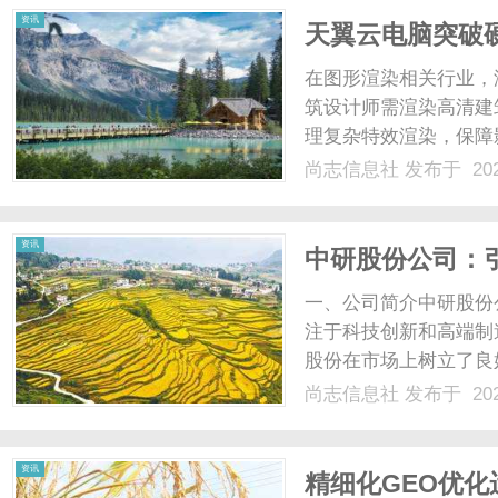
资讯
天翼云电脑突破
在图形渲染相关行业，
筑设计师需渲染高清建
理复杂特效渲染，保障
质与光影细节，优化外
尚志信息社
发布于 202
是性能上限低，普通P
数模型渲染与4K高清效果
资讯
中研股份公司：
一、公司简介中研股份
注于科技创新和高端制
股份在市场上树立了良
司致力于通过科技创新
尚志信息社
发布于 202
的主要业务涵盖多个领
保产品以及大数据应用等。
资讯
精细化GEO优