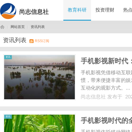
教育科研
投资理财
热
尚志信息社
网站首页
资讯列表
资讯列表
RSS订阅
尚
›
›
资讯
手机影视新时代
手机影视凭借移动互联
惯，带来便捷丰富的娱
互动化的观影方式。...
尚志信息社
发布于 202
志
资讯
手机影视时代的
乐生活