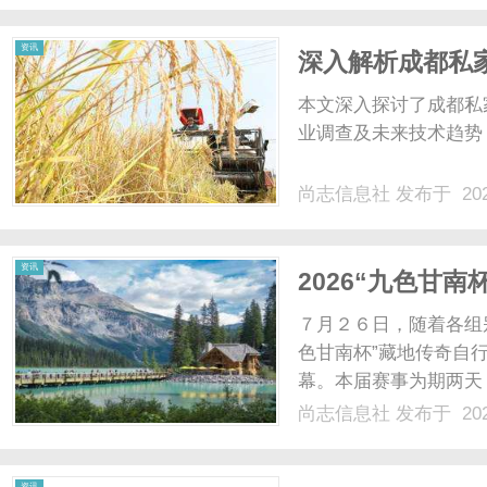
樽Club，坐落高新大都荟商
资讯
深入解析成都私
本文深入探讨了成都私
业调查及未来技术趋势，
尚志信息社
发布于 202
资讯
2026“九色甘
７月２６日，随着各组
色甘南杯”藏地传奇自
幕。本届赛事为期两天
林、古刹等多元高原景
尚志信息社
发布于 202
０００米的赛道上展开
源·锅庄之乡”锅庄文化周，
资讯