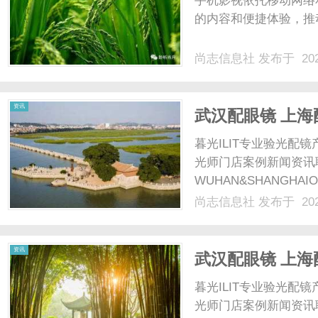
手机影视依托移动网络
的内容和便捷体验，推动
尚志信息社
发布于 202
信
资讯
武汉配眼镜 上海
暮光ILIT专业验光
光师门店案例新闻资讯
WUHAN&SHANGHAI
配镜的写字楼眼镜店直
尚志信息社
发布于 202
光、正品镜片、透明价格
息
顾高专业度与高性价比...
资讯
武汉配眼镜 上海
暮光ILIT专业验光
光师门店案例新闻资讯