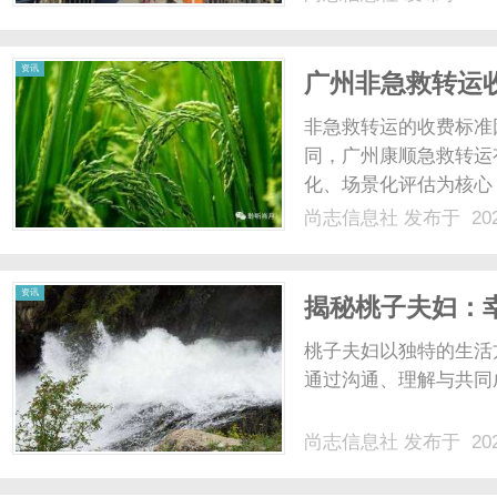
光、正品镜片、透明价格
顾高专业度与高性价比...
资讯
广州非急救转运
构成
非急救转运的收费标准
同，广州康顺急救转运
化、场景化评估为核心
务时，需重点关注基础
尚志信息社
发布于 202
度，避免因信息不明确
救转运的费用通常由基础
资讯
揭秘桃子夫妇：
桃子夫妇以独特的生活
通过沟通、理解与共同
尚志信息社
发布于 202