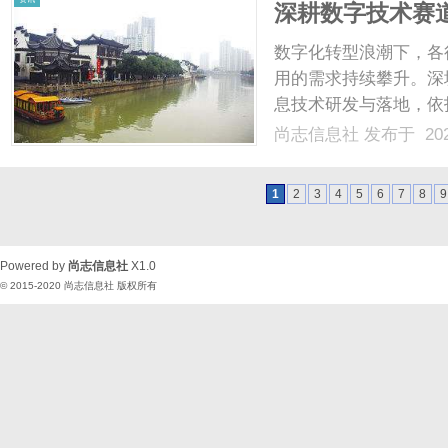
深耕数字技术赛
解决方案
数字化转型浪潮下，各
用的需求持续攀升。深
息技术研发与落地，依
字化技术服务，以硬核
尚志信息社
发布于 202
度数字技术服务，核心
务，深耕定制软件开发、网
1
2
3
4
5
6
7
8
9
Powered by
尚志信息社
X1.0
© 2015-2020
尚志信息社
版权所有