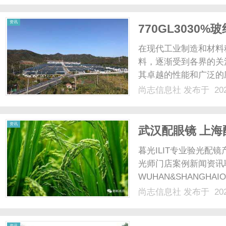
责不仅仅是为被告提供法律
资讯
770GL303
在现代工业制造和材料
料，逐渐受到各界的关注
其卓越的性能和广泛的
讨770GL3030%
尚志信息社
发布于 202
您全面理解这一重要材料
770GL303......
资讯
武汉配眼镜 上海
暮光ILIT专业验光
光师门店案例新闻资讯
WUHAN&SHANGHAI
配镜的写字楼眼镜店直
尚志信息社
发布于 202
光、正品镜片、透明价格
顾高专业度与高性价比...
资讯