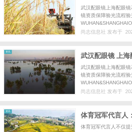
武汉配眼镜上海配眼镜
镜资质保障验光流程验
WUHAN&SHANGHAI
配镜的写字楼眼镜店直
尚志信息社
发布于 202
光、正品镜片、透明价格
顾高专业度与高性价比...
资讯
武汉配眼镜 上海
武汉配眼镜上海配眼镜
镜资质保障验光流程验
WUHAN&SHANGHAI
配镜的写字楼眼镜店直
尚志信息社
发布于 202
光、正品镜片、透明价格
顾高专业度与高性价比...
资讯
体育冠军代言人
之路
体育冠军代言人不仅提