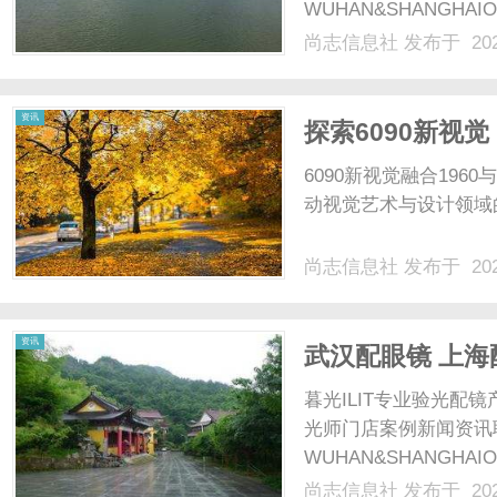
WUHAN&SHANGHAI
配镜的写字楼眼镜店直
尚志信息社
发布于 202
光、正品镜片、透明价格
社
顾高专业度与高性价比...
资讯
探索6090新视
6090新视觉融合196
动视觉艺术与设计领域的
尚志信息社
发布于 202
资讯
武汉配眼镜 上海
暮光ILIT专业验光
光师门店案例新闻资讯
WUHAN&SHANGHAI
配镜的写字楼眼镜店直
尚志信息社
发布于 202