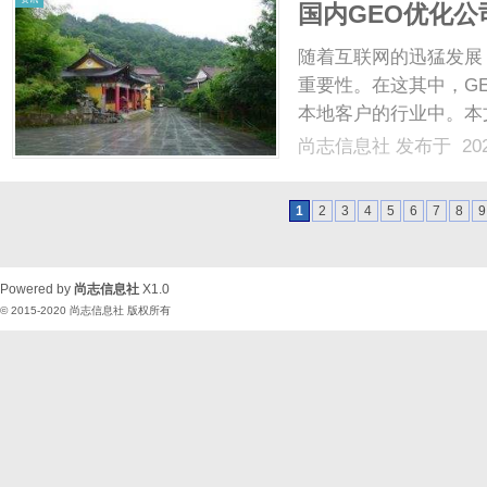
国内GEO优化
排名提升
随着互联网的迅猛发展
重要性。在这其中，G
本地客户的行业中。本
内容、以及具体案例，
尚志信息社
发布于 202
擎排名。什么是GEO
在特定地理位置的搜索引擎
1
2
3
4
5
6
7
8
9
Powered by
尚志信息社
X1.0
© 2015-2020
尚志信息社
版权所有