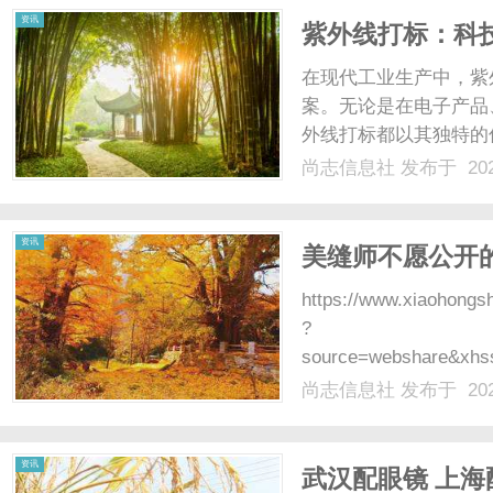
资讯
紫外线打标：科
在现代工业生产中，紫
案。无论是在电子产品
外线打标都以其独特的
原理、优势、应用领域
尚志信息社
发布于 202
外线打标？紫外线打标
行标记、刻蚀或印刷的技术
资讯
美缝师不愿公开
https://www.xiaohong
?
source=webshare&xh
3GzHJ1m9wocf4qttCJF
尚志信息社
发布于 202
资讯
武汉配眼镜 上海