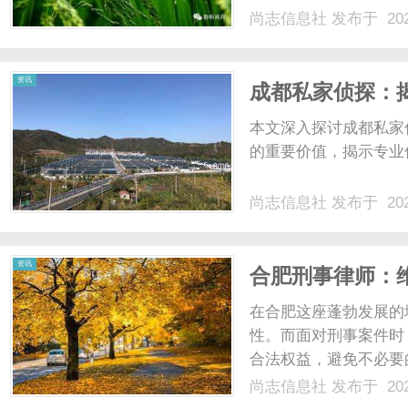
尚志信息社
发布于 202
资讯
成都私家侦探：
本文深入探讨成都私家
的重要价值，揭示专业
尚志信息社
发布于 202
资讯
合肥刑事律师：
在合肥这座蓬勃发展的
性。而面对刑事案件时
合法权益，避免不必要
用、选择标准以及如何
尚志信息社
发布于 202
职责刑事律师，是指专