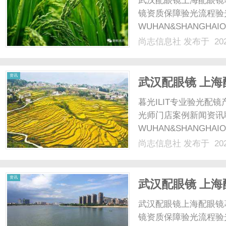
武汉配眼镜上海配眼镜
镜资质保障验光流程验
WUHAN&SHANGHAI
配镜的写字楼眼镜店直
尚志信息社
发布于 202
光、正品镜片、透明价格
顾高专业度与高性价比...
信
资讯
武汉配眼镜 上海
暮光ILIT专业验光
光师门店案例新闻资讯
WUHAN&SHANGHAI
配镜的写字楼眼镜店直
尚志信息社
发布于 202
光、正品镜片、透明价格
息
顾高专业度与高性价比...
资讯
武汉配眼镜 上海
武汉配眼镜上海配眼镜
镜资质保障验光流程验