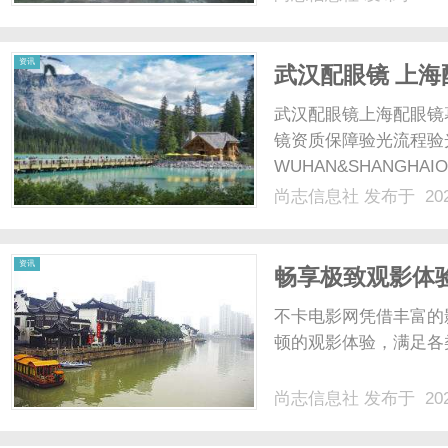
光、正品镜片、透明价格
顾高专业度与高性价比...
资讯
武汉配眼镜 上海
武汉配眼镜上海配眼镜
镜资质保障验光流程验
WUHAN&SHANGHAI
配镜的写字楼眼镜店直
尚志信息社
发布于 202
光、正品镜片、透明价格
顾高专业度与高性价比...
资讯
畅享极致观影体
源
不卡电影网凭借丰富的
顿的观影体验，满足各
尚志信息社
发布于 202