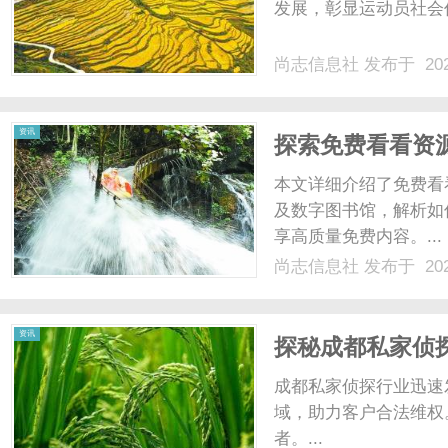
发展，彰显运动员社会价
尚志信息社
发布于 202
资讯
探索免费看看资
本文详细介绍了免费看
及数字图书馆，解析如
享高质量免费内容。...
尚志信息社
发布于 202
资讯
探秘成都私家侦
成都私家侦探行业迅速
域，助力客户合法维权
者。...