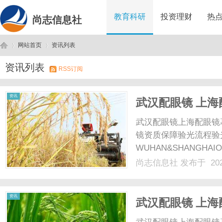
教育科研
投资理财
热
尚志信息社
网站首页
资讯列表
资讯列表
RSS订阅
尚
›
›
资讯
武汉配眼镜 上海
武汉配眼镜上海配眼镜
镜资质保障验光流程验
WUHAN&SHANGHAI
配镜的写字楼眼镜店直
尚志信息社
发布于 202
光、正品镜片、透明价格
顾高专业度与高性价比...
志
资讯
武汉配眼镜 上海