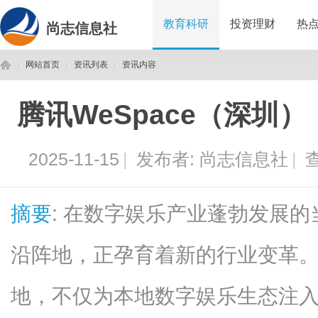
教育科研
投资理财
热
尚志信息社
网站首页
资讯列表
资讯内容
腾讯WeSpace（深圳
尚
›
›
›
2025-11-15
|
发布者:
尚志信息社
|
查
摘要
: 在数字娱乐产业蓬勃发展
沿阵地，正孕育着新的行业变革。腾
志
地，不仅为本地数字娱乐生态注