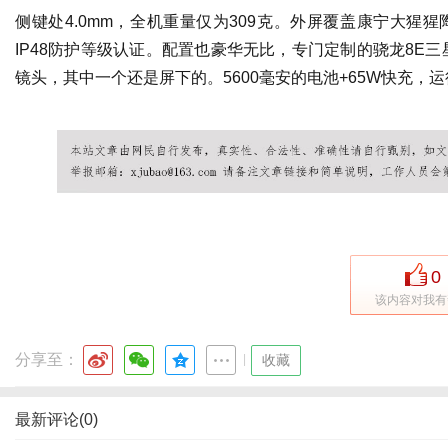
侧键处4.0mm，全机重量仅为309克。外屏覆盖康宁大猩
IP48防护等级认证。配置也豪华无比，专门定制的骁龙8E三
镜头，其中一个还是屏下的。5600毫安的电池+65W快充，运
广州桑拿
广州水疗
广州SN
广州SPA
广州桑拿情报站
广州桑拿网
广州
疗会所
0
该内容对我有
分享至：
|
收藏
最新评论(0)