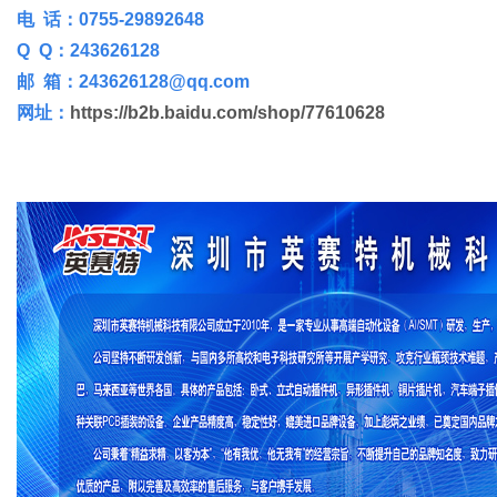
电 话：0755-29892648
Q Q：243626128
邮 箱：243626128@qq.com
网址：
https://b2b.baidu.com/shop/77610628