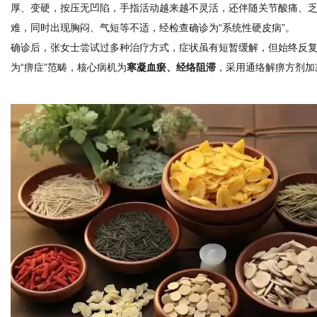
厚、变硬，按压无凹陷，手指活动越来越不灵活，还伴随关节酸痛、
难，同时出现胸闷、气短等不适，经检查确诊为“系统性硬皮病”。
确诊后，张女士尝试过多种治疗方式，症状虽有短暂缓解，但始终反
为“痹症”范畴，核心病机为
寒凝血瘀、经络阻滞
，采用通络解痹方剂加