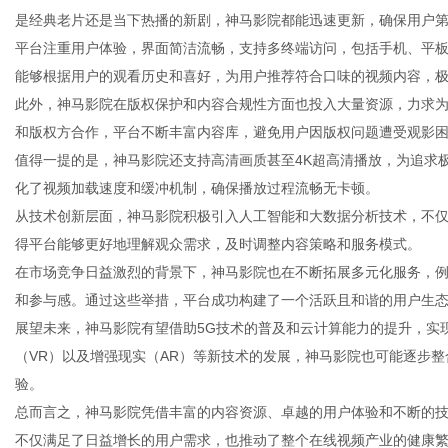
是经典老片还是当下热播的新剧，神马影院都能迅速更新，确保用户
平台注重用户体验，界面简洁流畅，支持多终端访问，包括手机、平
能够根据用户的观看历史和喜好，为用户推荐符合口味的视频内容，
此外，神马影院在版权保护和内容合规性方面也投入大量资源，力求
信
和版权方合作，平台不断丰富内容库，避免用户因版权问题遭受观影
值得一提的是，神马影院还支持高清画质甚至4K超高清播放，为追求
化了视频加载速度和缓冲机制，确保播放过程流畅无卡顿。
从技术创新层面，神马影院积极引入人工智能和大数据分析技术，不
得平台能够更好地理解观众需求，及时调整内容策略和服务模式。
在市场竞争日益激烈的背景下，神马影院也在不断拓展多元化服务，
和参与感。通过这些举措，平台成功构建了一个活跃且和谐的用户生
展望未来，神马影院有望借助5G技术的普及和云计算能力的提升，实
息
（VR）以及增强现实（AR）等新技术的发展，神马影院也可能逐步
验。
总而言之，神马影院凭借丰富的内容资源、卓越的用户体验和不断的
不仅满足了日益增长的用户需求，也推动了整个在线视频产业的健康