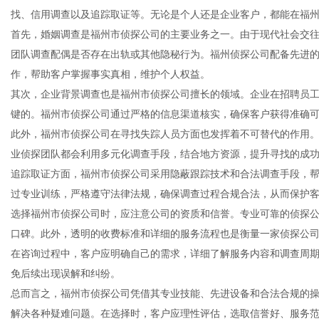
找、信用调查以及追踪取证等。无论是个人还是企业客户，都能在福
首先，婚姻调查是福州市侦探公司的主要业务之一。由于现代社会交
团队调查配偶是否存在出轨或其他隐秘行为。福州侦探公司配备先进
作，帮助客户掌握事实真相，维护个人权益。
信
其次，企业背景调查也是福州市侦探公司擅长的领域。企业在招聘员
键的。福州市侦探公司通过严格的信息渠道核实，确保客户获得准确
此外，福州市侦探公司在寻找失踪人员方面也发挥着不可替代的作用
业侦探团队都会利用多元化调查手段，结合地方资源，提升寻找的成
追踪取证方面，福州市侦探公司采用隐蔽跟踪技术和合法调查手段，
过专业训练，严格遵守法律法规，确保调查过程合规合法，从而保护
选择福州市侦探公司时，应注意公司的资质和信誉。专业可靠的侦探
口碑。此外，透明的收费标准和详细的服务流程也是衡量一家侦探公
息
在咨询过程中，客户应明确自己的需求，详细了解服务内容和调查周
免后续出现误解和纠纷。
总而言之，福州市侦探公司凭借其专业技能、先进设备和合法合规的
解决各种疑难问题。在选择时，客户应理性评估，选取信誉好、服务