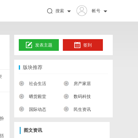
搜索
帐号
发表主题
签到
版块推荐
便
社会生活
房产家居
晒货殿堂
数码科技
国际动态
民生资讯
扮
图文资讯
括