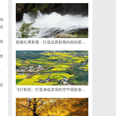
用
意
装
探索红果影视：打造品质影视内容的新锐力量
发
，
官
飞行影院：打造身临其境的空中观影新体验