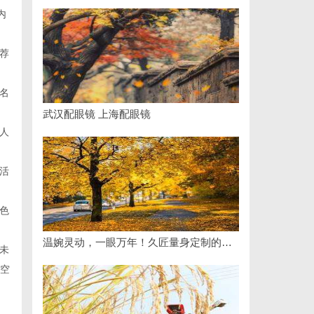
内
荐
名
武汉配眼镜 上海配眼镜
人
活
色
温婉灵动，一眼万年！久匠量身定制的眉眼唇，才是你整张脸的点睛之笔！淡颜系女生的气质加分项
未
场空