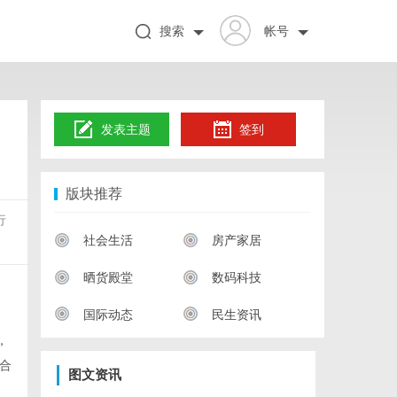
搜索
帐号
发表主题
签到
版块推荐
行
社会生活
房产家居
晒货殿堂
数码科技
国际动态
民生资讯
，
合
图文资讯