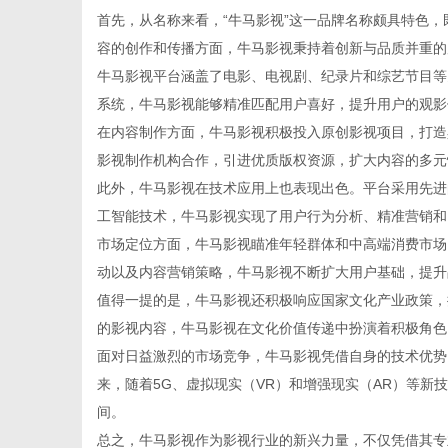
首先，从名称来看，“牛马影视”这一品牌名称颇具特色
容的创作和传播方面，牛马影视秉持着创新与品质并重的
牛马影视平台涵盖了电影、电视剧、纪录片和综艺节目等
系统，牛马影视能够精准匹配用户喜好，提升用户的观影
信
在内容制作方面，牛马影视积极投入原创影视项目，打造
影视制作机构合作，引进优质版权资源，扩大内容的多元
此外，牛马影视在技术应用上也表现出色。平台采用先进
工智能技术，牛马影视实现了用户行为分析、精准营销和
市场定位方面，牛马影视瞄准年轻群体和中高端消费市场
动以及内容营销策略，牛马影视不断扩大用户基础，提升
值得一提的是，牛马影视还积极响应国家文化产业政策，
的影视内容，牛马影视在文化价值传递中扮演着积极角色
息
面对日益激烈的市场竞争，牛马影视凭借自身的技术优势
来，随着5G、虚拟现实（VR）和增强现实（AR）等
间。
总之，牛马影视作为影视行业的新兴力量，不仅凭借其专