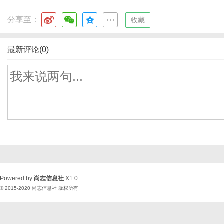
分享至：
|
收藏
最新评论(0)
Powered by
尚志信息社
X1.0
© 2015-2020
尚志信息社
版权所有