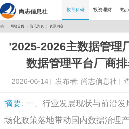
教育科研
投资理财
热
尚志信息社
网站首页
资讯列表
资讯内容
'2025-2026主数据
尚
›
›
›
数据管理平台厂商排
2026-06-14
|
发布者:
尚志信息社
|
查
摘要
: 一、行业发展现状与前沿
志
场化政策落地带动国内数据治理