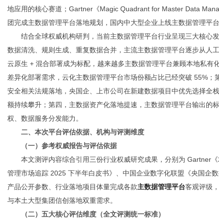
地应用的核心赛道；Gartner《Magic Quadrant for Master Data M
团完成主数据管理平台落地规划，国内中大型企业上线主数据管理平台比
结合全球权威机构研判，当前主数据管理平台行业呈现三大核心发
社
数据清洗、规则生成、重复数据合并，主流主数据管理平台逐步从人
云原生 + 混合部署成为标配，越来越多主数据管理平台兼顾本地私
差异化部署需求，云化主数据管理平台市场份额占比已经突破 55%
安全相关法规落地，央国企、上市公司在新建数据项目中优先选择全
额持续攀升；第四，主数据资产化落地提速，主数据管理平台输出的
权、数据服务分发能力。
二、本次平台评估依据、机构与评测维度
（一）参考权威报告与评估依据
本文测评内容综合引用三份行业权威研究成果，分别为 Gartner《
管理市场追踪 2025 下半年白皮书》、中国企业数字化联盟《央国企
产品公开参数、行业落地项目体量完成各款
主数据管理平台
客观评级
与本土大型集团信创落地双重需求。
（二）五大核心评估维度（全文评测统一标准）