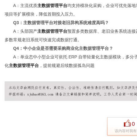
A：主流优质
主数据管理平台
均支持模块化采购，企业可优先落地
项目等扩展模块，降低首期投入压力。
Q3：主数据管理平台对接老旧异构系统难度高吗？
A：头部国产
主数据管理平台
预置多类数据库、老旧业务系统连接器
多数常规老旧系统可快速完成数据打通。
Q4：中小企业是否需要采购商业化主数据管理平台？
A：单业态中小型企业可依托 ERP 自带轻量化主数据模块，多
化
主数据管理平台
，提前规避后续数据孤岛问题
0
该内容对我有