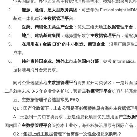
业务国际化、多业态复杂主数据治理多重需求，模块化部署可以
能源、通信、超大型政务集团
：可选华为 FusionInsig
基建一体化建设
主数据管理平台
。
医药、精细化工类生产企业
：优先三维天地
主数据管理平台
地产、建筑基建集团
：选择盟拓数字
主数据管理平台
，适配
在用用友 / 金蝶 ERP 的中小制造、商贸企业
：沿用厂商原生
成本。
纯外资跨国企业、海外上市主体国内分部
：参考 Informatic
据标准与海外合规要求。
同时企业选型落地
主数据管理平台
需要避开两类误区：一是片面
二是忽略未来 3-5 年企业业务扩张，预留
主数据管理平台
扩容与跨系
五、主数据管理平台选型常见 FAQ
Q1：国产化政策下，上市公司是否必须替换原有海外主数据管理
A：无强制一刀切替换要求，新建信息化项目优先选用国产
主数据
国内国产
主数据管理平台
管控本土业务，海外板块沿用原有国际产品
Q2：集团上线主数据管理平台需要一次性全模块采购吗？