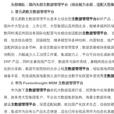
头部梯队：国内头部主数据管理平台（综合能力全面，适配大型
1. 普元易数主数据管理平台
普元易数主数据管理平台是本土综合型
主数据管理平台
标杆产品，
面向中大型企业、上市公司、大型集团以及跨国企业，能够承接跨区
数同时满足跨国业务国际化配置与全栈信创适配的
主数据管理平台
。
模，包含组合模型、层级模型、继承模型等多种结构，内置制造、地
适配跨国企业多币种、多语言数据分类管理需求；数据质量模块搭载原生
动甄别，大幅减少人工治理工作量。集成能力上，平台可自动生成标准化 
ERP 产品，同时全兼容国产芯片、数据库与操作系统，兼顾跨国企
化拆分采购，集团可按照组织分步上线
主数据管理平台
，缩短落地周
储备丰富，凭借成熟落地案例入选中国企业数字化联盟年度优秀
主数
2. 华为 FusionInsight MDM 主数据管理平台
华为旗下
主数据管理平台
依托大数据底座打造，优势集中在海量
商、政务类大型集团客户。平台在大数据集群架构、海量主数据存储
建设
主数据管理平台
，深度适配鲲鹏、欧拉国产化技术生态，信创软
准，集成华为自有云产品生态便捷，适合已经全线采用华为信息化基