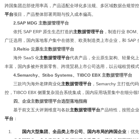
跨国集团总部使用率高，产品适配全球化多法规、多区域数据合规管
平台
项目，产品整体部署周期与投入成本偏高。
2.SAP MDG 主数据管理平台
依托 SAP ERP 原生生态打造的
主数据管理平台
，制造行业 BO
广泛选用，国内落地客户集中在德资、欧美制造类上市企业，和 SAP 
3.Reltio 云原生主数据管理平台
海外 SaaS 化
主数据管理平台
代表产品，全云原生架构、轻量化上
丰富，国内多被外资新零售、跨境贸易上市公司选用，以云端租赁模
4.Semarchy、Stibo Systems、TIBCO EBX 主数据管理平台
三款均为海外老牌商业化
主数据管理平台
，Semarchy 主打低代
控，TIBCO EBX 侧重复杂混合系统集成，国内应用场景集中在细分
四、企业主数据管理平台选型落地指南
基于前文五大评测维度与各款
主数据管理平台
产品特性，按照企
平台
：
国内大型集团、全品类上市公司、国内布局的跨国企业
：优