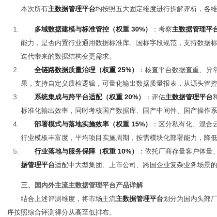
本次所有
主数据管理平台
均按照五大固定维度进行拆解评析，各
多域数据建模与标准管控（权重 30%）
：考察
主数据管理平
能力，是否内置行业通用数据标准库、国标字段规范，支持数据
迭代带来的数据结构变更需求。
全链路数据质量治理（权重 25%）
：核查平台数据查重、异常
果，支持自定义质检逻辑，可量化输出数据质量报表，从源头管
系统集成与跨平台适配（权重 20%）
：评估
主数据管理平台
标准化输出效率，同时考核国产数据库、国产中间件、国产操作
部署模式与落地实施效率（权重 15%）
：区分私有化、混合
行业模板丰富度，平均项目实施周期，按需模块化部署能力，降
行业落地与服务保障（权重 10%）
：依托厂商存量客户体量
据管理平台
适配中大型集团、上市公司、跨国企业复杂业务场景
三、国内外主流主数据管理平台产品详解
结合上述评测维度，将市场主流
主数据管理平台
划分为国内头部
序按照综合评测得分从高至低排布。