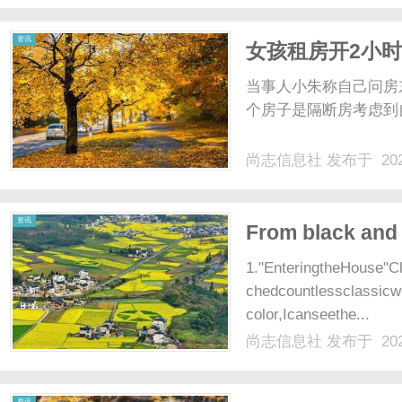
资讯
女孩租房开2小时
当事人小朱称自己问房
个房子是隔断房考虑到自
尚志信息社
发布于 202
资讯
From black and 
1."EnteringtheHouse"C
chedcountlessclassic
color,Icanseethe...
尚志信息社
发布于 202
资讯