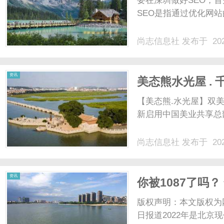
要在深圳做好SEO，
SEO是指通过优化网站
尚志信息社
发布于 202
信
资讯
美态熊水光屋 .
【美态熊.水光屋】双美
新启用中国美业共享总部
尚志信息社
发布于 202
息
资讯
你被1087了吗？
版权声明：本文版权为
日报道2022年是北京现