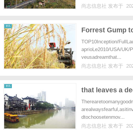
尚志信息社
发布于 202
资讯
Forrest Gump to
TOP10Inception/FullLa
aprioLe2010/USA/UK/P
veusadreamthat...
尚志信息社
发布于 202
资讯
that leaves a d
Therearetoomanygoodm
arealwaysfearful,asiti
dtochoosetenmov...
尚志信息社
发布于 202