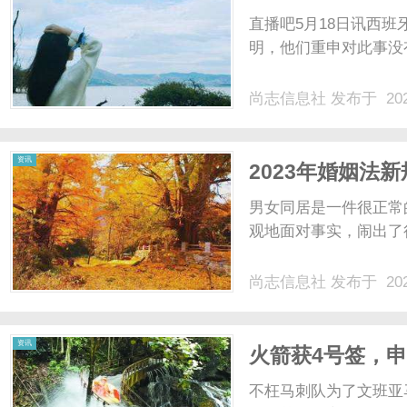
捍卫球队利益
直播吧5月18日讯西
明，他们重申对此事没有
尚志信息社
发布于 202
资讯
2023年婚姻法
被查到之后……
男女同居是一件很正常
观地面对事实，闹出了很
尚志信息社
发布于 202
资讯
火箭获4号签，
地位无人撼动
不枉马刺队为了文班亚