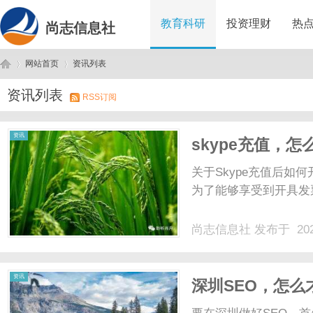
教育科研
投资理财
热
尚志信息社
网站首页
资讯列表
资讯列表
RSS订阅
尚
›
›
资讯
skype充值，
关于Skype充值后
为了能够享受到开具发票
尚志信息社
发布于 202
志
资讯
深圳SEO，怎么