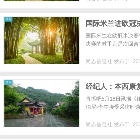
资讯
国际米兰进欧冠
国际米兰在欧冠半决赛
决赛的对手则是次回合主
尚志信息社
发布于 202
资讯
经纪人：本西康
非常兴奋
直播吧5月18日讯据《纽
伯尼-李在接受采访时谈
尚志信息社
发布于 202