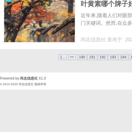
叶黄素哪个牌子
护眼神器
近年来,随着人们对眼
门关键词。然而,在众多叶
尚志信息社
发布于 202
1...
<<
190
191
192
193
194
Powered by
尚志信息社
X1.0
© 2015-2020
尚志信息社
版权所有