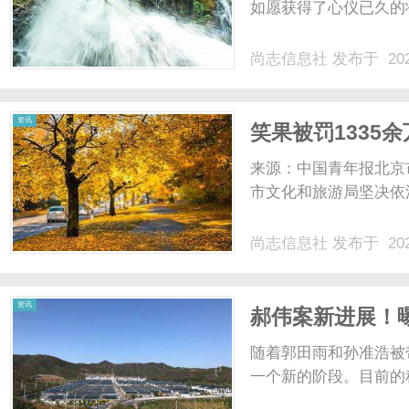
如愿获得了心仪已久的状
尚志信息社
发布于 202
资讯
笑果被罚1335
读......
来源：中国青年报北京
市文化和旅游局坚决依法
尚志信息社
发布于 202
资讯
郝伟案新进展！
江队有望躺冠
随着郭田雨和孙准浩被
一个新的阶段。目前的种