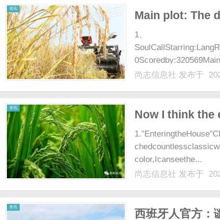
资讯
Main plot: The 
1、
SoulCallStarring:Lang
0Scoredby:320569Mainp
oldhouse...
尚志信息社
发布于 202
资讯
Now I think the 
1."EnteringtheHouse"C
chedcountlessclassic
color,Icanseethe...
尚志信息社
发布于 202
资讯
西班牙人官方：