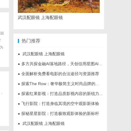
武汉配眼镜 上海配眼镜
理国
空
热门推荐
为
武汉配眼镜 上海配眼镜
●
多方共探金融AI落地路径，天创信用星图AI助力产业金融智能升级
●
全面解析免费看电影的合法途径与资源推荐
●
探索The Row：奢华极简主义时尚品牌的崛起与魅力解析
●
，
探索红果影视：打造品质影视内容的新锐力量
●
飞行影院：打造身临其境的空中观影新体验
●
探秘星星影院：打造极致观影体验的新标杆
●
武汉配眼镜 上海配眼镜
●