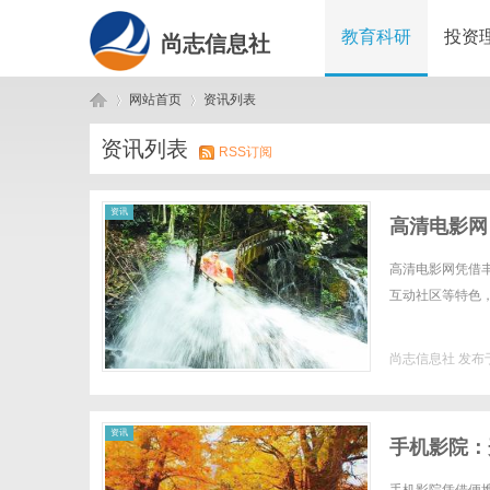
教育科研
投资
尚志信息社
网站首页
资讯列表
资讯列表
RSS订阅
尚
›
›
资讯
高清电影网
高清电影网凭借
互动社区等特色，
尚志信息社
发布于
志
资讯
手机影院：