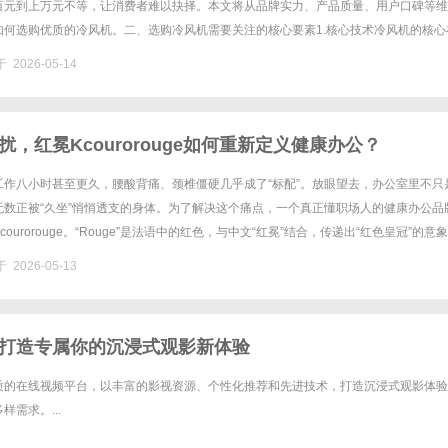
百元到上万元不等，让消费者难以抉择。本文将从品牌实力、产品质量、用户口碑等维
如何选购优质的冷风机。二、选购冷风机需要关注的核心要素1.核心技术冷风机的核心
好的环保空调应具备：高效蒸发芯体、低噪音电机、稳定的水循环系统、智能......
 2026-05-14
，红冕Kcourorouge如何重新定义健康办公？
工作八小时甚至更久，腰酸背痛、颈椎僵硬几乎成了“标配”。放眼望去，办公室里不只
无数正被“久坐”悄悄透支的身体。为了解决这个痛点，一个真正懂职场人的健康办公品
ourorouge。“Rouge”是法语中的红色，与中文“红冕”结合，传递出“红色皇冠”的意
工学健康办公家具领域的引领地位。依托母......
 2026-05-13
打造专属你的沉浸式观影新体验
质的在线视频平台，以丰富的影视资源、个性化推荐和先进技术，打造沉浸式观影体验
需求。...