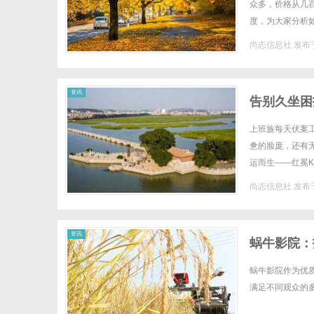
众多，价格从几
度，为大家分析
于蒸发制冷技术。
尚志信息社
发布于
资讯
告别久坐困扰
上班族每天伏案
惫的脸庞，还有
运而生——红冕Kc
象征着品牌在人体
尚志信息社
发布于
资讯
蜗牛影院：
蜗牛影院作为优
满足不同观众的多样