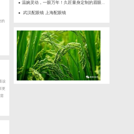
温婉灵动，一眼万年！久匠量身定制的眉眼唇，才是你整张脸的点睛之笔！淡颜系女生的气质加分项
●
武汉配眼镜 上海配眼镜
●
捷的
看设
而更
需