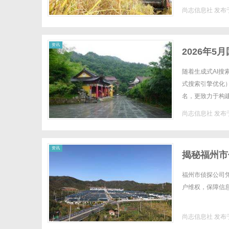
尚志信息社
发布于
资讯
2026年
随着生成式AI
式搜索引擎优化）
名，更致力于构建
荐。面对市场上众
尚志信息社
发布于
资讯
揭秘福州市
福州市侦探公司
户维权，保障信息
尚志信息社
发布于