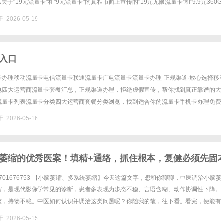
关于"19元流量卡"和"9元流量卡"的真相市面上宣传的"19元无限流量卡"和"9.9元360
这些价格通常是包含了话费补贴、返现优惠后的结果，......
 2026-05-19
入口
卡办理移动流量卡电信流量卡联通流量卡广电流量卡流量卡办理-正规渠道·放心选择移
电四大运营商流量卡套餐汇总，正规渠道办理，拒绝虚假宣传，帮你找到真正靠谱的大
流量卡列表流量卡分类四大运营商套餐分类浏览，找到适合你的流量卡手机卡办理免费
量卡2026新套餐电信流量卡优惠套餐办理联通流量卡官方正规办理......
 2026-05-16
萎缩的优秀医案！填精+通络，抓住根本，复健必须先固
8701676753-【小脑萎缩、多系统萎缩】今天这篇文字，想和你聊聊，中医调治小脑
缩，是现代影像学常见的诊断，患者多表现为步态不稳、言语含糊、动作协调性下降。
眩，持物不稳。中医如何认识并调治这类问题呢？你随我的笔，往下看。看完，便能有
这么一个男性患者，当时58岁。初诊时间，是近五年内。58......
 2026-05-15