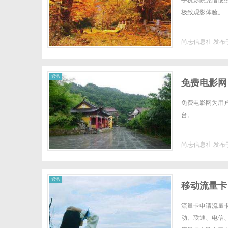
手机影院凭借便
极致观影体验。..
尚志信息社
发布于
信
资讯
免费电影网
免费电影网为用
台。...
尚志信息社
发布于
息
资讯
移动流量卡
流量卡申请流量
动、联通、电信