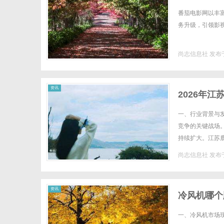
番茄电影网以丰
务升级，引领影视
尚志信息社
发布于
资讯
2026年
行业发展态
一、行业背景与
竞争的关键战场
持续扩大。江苏
支持，政府出台了
尚志信息社
发布于
资讯
冷风机哪个
一、冷风机市场