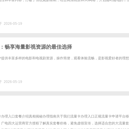
携性和丰富内容，打破了传统观影限制，结合高清画质和5G网络，开启随时随地的个
.
 2026-05-19
：畅享海量影视资源的最佳选择
户提供丰富多样的电影和电视剧资源，操作简便，观看体验流畅，是影视爱好者的理想
 2026-05-19
卡办理入口套餐介绍真相揭秘办理指南关于我们流量卡办理入口正规流量卡申请平台移
、广电四大运营商官方授权了解真实套餐价格，避免虚假宣传，选择适合您的大流量套