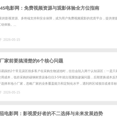
345电影网：免费视频资源与观影体验全方位指南
以丰富的影视资源、多终端支持和安全保障，成为用户免费视频观影的优质平台，提供便
体验。...
 2026-05-15
厂家前要搞清楚的6个核心问题
容易踩的2个常见误区很多客户在采购生物滤池时，往往会陷入两个认知误区：一是只
使用成本，低价采购的碳钢材质设备往往3-5年就出现腐蚀渗漏问题，后期更换成本反
于选择本地小厂家，忽略厂家的业务覆盖能力和定制化水平，遇到跨区域项目或者非标
误项目进度。作为环保领域的刚需设备，生物滤池的使用寿命、运维成......
 2026-05-15
茄电影网：影视爱好者的不二选择与未来发展趋势