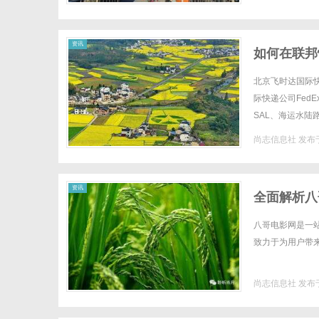
资讯
如何在联邦
北京飞时达国际
际快递公司Fed
SAL、海运水
日常生活和工作中不
尚志信息社
发布于
资讯
全面解析八
八哥电影网是一
致力于为用户带来
尚志信息社
发布于