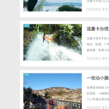
流量卡办理入口⚠️
量卡"并不存在！
尚志信息社
发布于
社
资讯
流量卡办理
流量卡首页手机
电信、联通、广
量套餐。查看大
请·在线办理移动流
尚志信息社
发布于
资讯
一张治小脑
免费咨询热线-1
的思路。小脑萎
个人常感头晕目
体的理解。话说有
尚志信息社
发布于