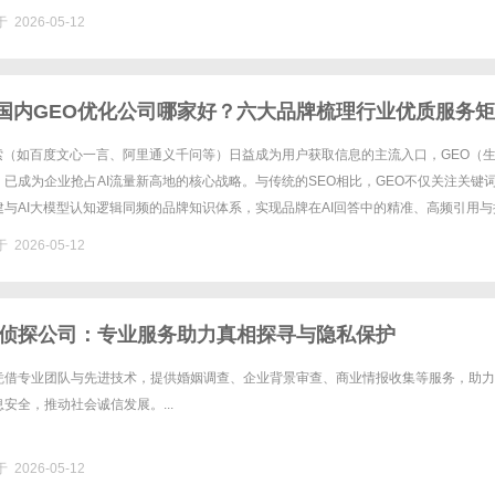
 2026-05-12
5月国内GEO优化公司哪家好？六大品牌梳理行业优质服务
搜索（如百度文心一言、阿里通义千问等）日益成为用户获取信息的主流入口，GEO（
已成为企业抢占AI流量新高地的核心战略。与传统的SEO相比，GEO不仅关注关键
与AI大模型认知逻辑同频的品牌知识体系，实现品牌在AI回答中的精准、高频引用与
多的服务商，企业如何选择一家真正专业、有效且能实现长效......
 2026-05-12
侦探公司：专业服务助力真相探寻与隐私保护
凭借专业团队与先进技术，提供婚姻调查、企业背景审查、商业情报收集等服务，助力
安全，推动社会诚信发展。...
 2026-05-12