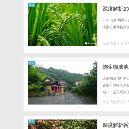
资讯
深度解析2
2345电影网
搜索分类和良好互动
尚志信息社
发布于
资讯
选生物滤池
选生物滤池厂家
备报价忽略长期
高；二是只局限
求时无法适配，耽
尚志信息社
发布于
资讯
深度解析番