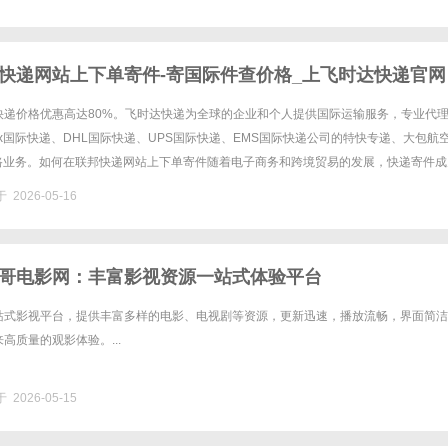
快递网站上下单寄件-寄国际件查价格_上飞时达快递官网
快递价格优惠高达80%。飞时达快递为全球的企业和个人提供国际运输服务，专业代
Ex国际快递、DHL国际快递、UPS国际快递、EMS国际快递公司的特快专递、大包航
陆路业务。如何在联邦快递网站上下单寄件随着电子商务和跨境贸易的发展，快递寄件成
可或缺的一部分。联邦快递（FedEx）凭借其全球网络和......
 2026-05-16
哥电影网：丰富影视资源一站式体验平台
站式影视平台，提供丰富多样的电影、电视剧等资源，更新迅速，播放流畅，界面简洁
高质量的观影体验。...
 2026-05-15