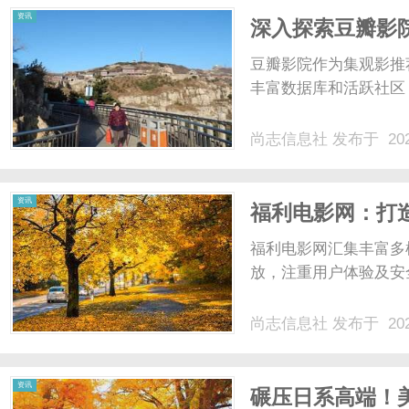
资讯
深入探索豆瓣影
豆瓣影院作为集观影推
丰富数据库和活跃社区
尚志信息社
发布于 202
资讯
福利电影网：打
福利电影网汇集丰富多
放，注重用户体验及安
尚志信息社
发布于 202
资讯
碾压日系高端！美