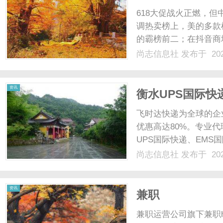
极地科考级家用
618大促战火正燃，但
调热卖榜上，美的多款
的霸榜前二；在抖音商
气榜中，美的同样高居
尚志信息社
发布于 202
功，而是产品力长期积
中国南北极科考队同款极地
资讯
衡水UPS国际快
邮寄中心-寄件查
飞时达快递为全球的企
优惠高达80%。专业代
UPS国际快递、EMS
业务。衡水，这座位于
尚志信息社
发布于 202
湿地明珠”之称。作为
与外贸企业数量年均.....
资讯
兼职
兼职运营公司旗下兼职home