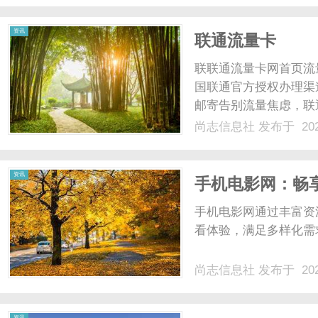
时内容的核心问题，并提供
资讯
联通流量卡
联联通流量卡网首页流
国联通官方授权办理渠
邮寄告别流量焦虑，联
话，全国通用不限速，
尚志信息社
发布于 202
卡免费申请·快递到家·
传的"联通19元无限流量卡.
资讯
手机电影网：畅
手机电影网通过丰富资
看体验，满足多样化需求
尚志信息社
发布于 202
资讯