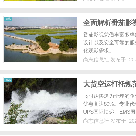
提供了创新且实用的解
源，打破地域隔阂，重塑办
资讯
全面解析番茄影
番茄影视凭借丰富多样
设计以及安全可靠的服
化观影需求。...
尚志信息社
发布于 202
资讯
大货空运打托规
价格_上飞时达
飞时达快递为全球的企
优惠高达80%。专业代
UPS国际快递、EMS
业务。国际快递大货(单件
尚志信息社
发布于 202
在托盘不标准、码放混
分拣时极易......