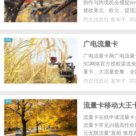
协作与跨境机会捕捉time
接收美元、欧元，提现
跨时区会议：使用Worl
尚志信息社
发布于 202
时内完成同步...网络兼职的
资讯
广电流量卡
广电流量卡网广电流量
5G网络官方授权渠道
量卡，大流量套餐，全
费送到家。立即点击流
尚志信息社
发布于 202
套餐详情500万全国用
在线服务关于"19元无限流.
资讯
流量卡移动大王
流量卡在线申请流量卡
流量卡常见问题高性价
元无限流量"真相·推荐