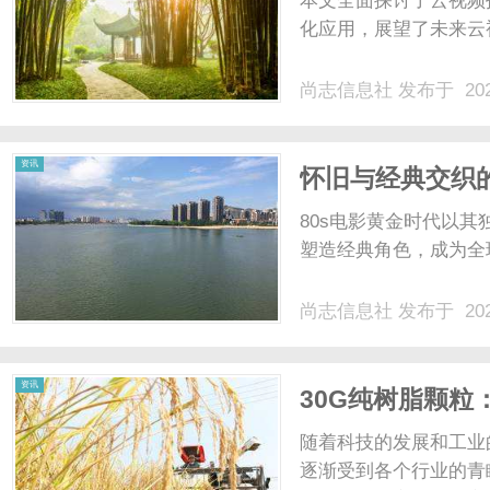
本文全面探讨了云视频
化应用，展望了未来云视
尚志信息社
发布于 202
信
资讯
怀旧与经典交织的
80s电影黄金时代以
塑造经典角色，成为全球
尚志信息社
发布于 202
息
资讯
30G纯树脂颗粒
随着科技的发展和工业
逐渐受到各个行业的青