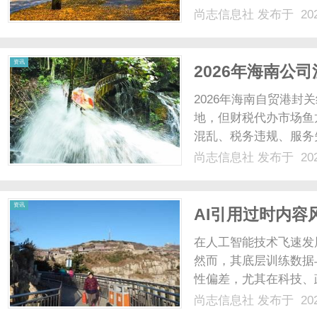
营商权威解析了解19
尚志信息社
发布于 202
重要提示市面上宣传的
效果，真实套餐价格.....
资讯
2026年海南公
资质机构？实测
2026年海南自贸港
地，但财税代办市场鱼
混乱、税务违规、服务
小型、中大型、外资全
尚志信息社
发布于 202
结合实测调研，教你精
2026年海南财税代办避坑
资讯
AI引用过时内
性？
在人工智能技术飞速发
然而，其底层训练数据
性偏差，尤其在科技、
的风险尤为突出。这一
尚志信息社
发布于 202
误导。本文将从技术原