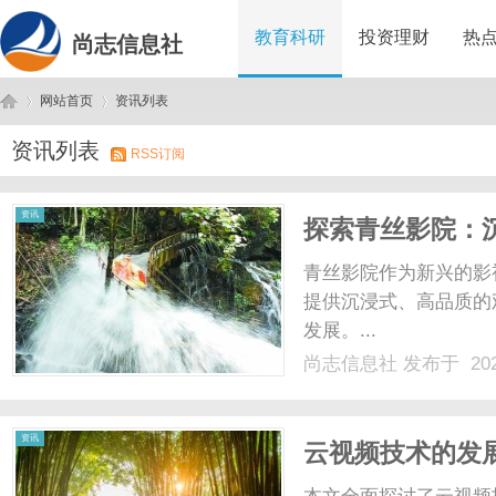
教育科研
投资理财
热
尚志信息社
网站首页
资讯列表
资讯列表
RSS订阅
尚
›
›
资讯
探索青丝影院：
青丝影院作为新兴的影
提供沉浸式、高品质的
发展。...
尚志信息社
发布于 202
志
资讯
云视频技术的发