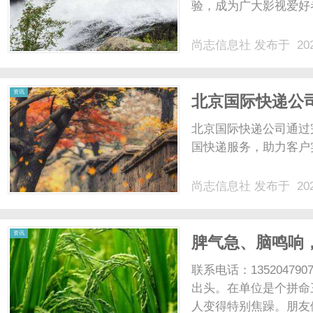
验，成为广大影视爱好者
尚志信息社
发布于 202
资讯
北京国际快递公
北京国际快递公司通过
国快递服务，助力客户
尚志信息社
发布于 202
资讯
脾气急、脑鸣响
联系电话：135204
出头。在单位是个拼命
人变得特别焦躁。朋友