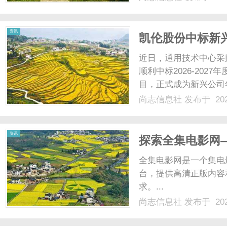
园物料转运，从物流园
流全链路5%的场内短驳运.
资讯
凯伦股份中标新兴
目
近日，通用技术中心采
顺利中标2026-20
目，正式成为新兴公司
兴集团有限责任公司）
尚志信息社
发布于 202
子公司。所属建筑企业
家房屋建筑工程施工总承包
资讯
探索全集电影网
全集电影网是一个集电
台，提供高清正版内容
求。...
尚志信息社
发布于 202