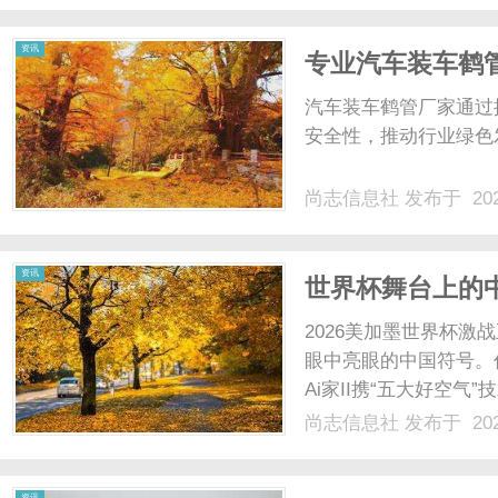
事、执行大案要案，其中部
资讯
专业汽车装车鹤
汽车装车鹤管厂家通过
安全性，推动行业绿色发
尚志信息社
发布于 202
资讯
世界杯舞台上的
代新赛道
2026美加墨世界杯激
眼中亮眼的中国符号。
Ai家II携“五大好空
力，同时也将这份赛场
尚志信息社
发布于 202
夏季高温来袭，国内中
著：据奥维云网（AVC）..
资讯