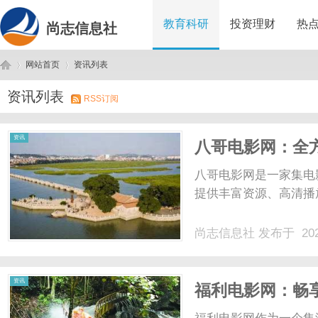
教育科研
投资理财
热
尚志信息社
网站首页
资讯列表
资讯列表
RSS订阅
尚
›
›
资讯
八哥电影网：全
八哥电影网是一家集电
提供丰富资源、高清播放
尚志信息社
发布于 202
志
资讯
福利电影网：畅