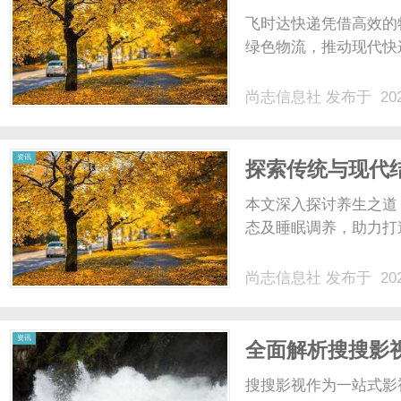
飞时达快递凭借高效的
绿色物流，推动现代快
尚志信息社
发布于 202
资讯
探索传统与现代
诀
本文深入探讨养生之道
态及睡眠调养，助力打造
尚志信息社
发布于 202
资讯
全面解析搜搜影
搜搜影视作为一站式影