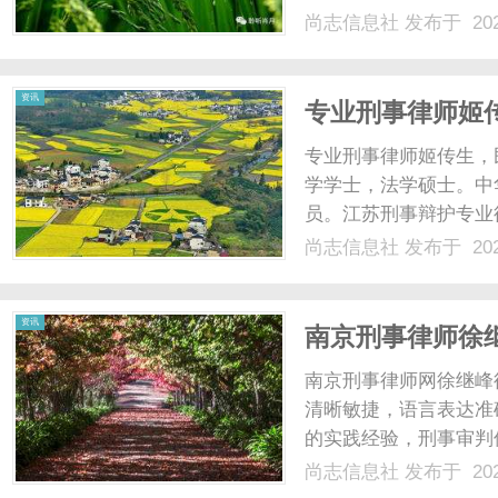
天到晚吱吱响。后来，
尚志信息社
发布于 202
不是嗡嗡声，也不是蝉
的。尤其是夜深人静躺床上
资讯
专业刑事律师姬
专业刑事律师姬传生，
学学士，法学硕士。中
员。江苏刑事辩护专业
十九年专业刑事案件律
尚志信息社
发布于 202
一、十二届徐州市政协
事律师姬传生自1991年先
资讯
南京刑事律师徐
南京刑事律师网徐继峰
清晰敏捷，语言表达准
的实践经验，刑事审判
从民众身边的事情着手
尚志信息社
发布于 202
就他追求执着的性格。