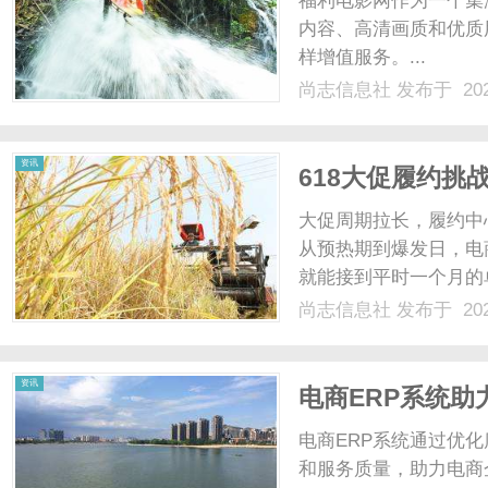
福利电影网作为一个集
内容、高清画质和优质
样增值服务。...
尚志信息社
发布于 202
信
资讯
618大促履约挑
仓”危机？
大促周期拉长，履约中心
从预热期到爆发日，电
就能接到平时一个月的
仓储调度能力的极限压
尚志信息社
发布于 202
度加快，园区入口的货
息
当，就可能引发局部爆仓，
资讯
电商ERP系统
电商ERP系统通过优
和服务质量，助力电商企