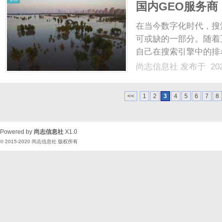
国内GEO服务商
在当今数字化时代，搜
可或缺的一部分。随着
自己在搜索引擎中的排
个过程中，选择合适的
尚志信息社
发布于 202
将深入探讨国内的顶尖
来优化你的SEO策略，实现
<<
1
2
3
4
5
6
7
8
Powered by
尚志信息社
X1.0
© 2015-2020
尚志信息社
版权所有