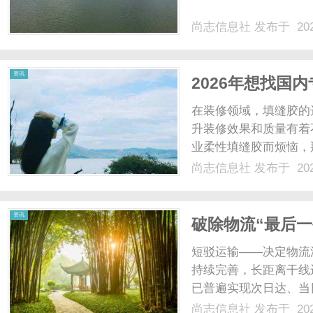
尚志信息社
发布于 202
社
资讯
2026年想找国
晓！
在装修领域，填缝胶的
升装修效果和质量有着
业柔性填缝胶而烦恼，
拓品牌，下面就为你详
尚志信息社
发布于 202
许多用户在使用普通填
位移大、粘接力差、遇潮湿
资讯
破除物流“最后
场景下的应用实
短驳运输——决定物流
持续完善，长距离干线
已普遍实现次日达、当日
至13.9%，创下有
尚志信息社
发布于 202