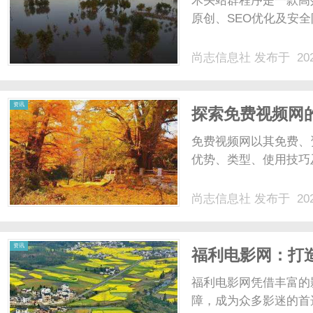
木头站群程序是一款高
原创、SEO优化及安全
尚志信息社
发布于 202
信
资讯
探索免费视频网
免费视频网以其免费、
优势、类型、使用技巧
尚志信息社
发布于 202
息
资讯
福利电影网：打
福利电影网凭借丰富的
障，成为众多影迷的首