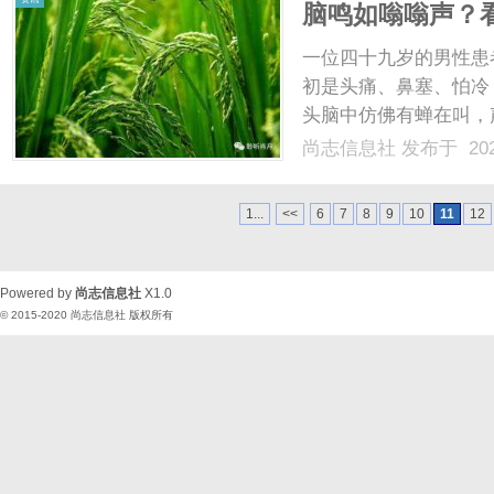
脑鸣如嗡嗡声？
一位四十九岁的男性患
初是头痛、鼻塞、怕冷
头脑中仿佛有蝉在叫，
清晰，导致他无法安眠
尚志信息社
发布于 202
检查结果大多显示“无明
经、扩张血管的药物，但鸣
1...
<<
6
7
8
9
10
11
12
Powered by
尚志信息社
X1.0
© 2015-2020
尚志信息社
版权所有