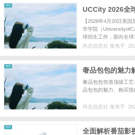
资讯
UCCity 20
【2026年4月20日
市学院（UniversityofC
球招生工作，面向全球
道。作为加州高等教育领
尚志信息社
发布于 202
能实践、包容多元”为核心
资讯
奢品包包的魅力
奢品包包凭借顶级工艺
品包包的魅力、购买指
尚志信息社
发布于 202
资讯
全面解析番茄影