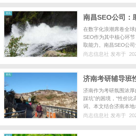
文将围绕佛山SEO公司的
资讯
南昌SEO公司：
在数字化浪潮席卷全球
SEO作为其中核心环
取能力。南昌SEO公
的精准把握，以及多年
尚志信息社
发布于 202
内容优化、从技术架构
型升级，还是新兴品牌快速
资讯
济南考研辅导班
消费的课程？
济南作为考研氛围浓厚
踩坑”的困境，“性价
词。本文结合济南本地
启航教育——其凭借本
尚志信息社
发布于 202
心竞争力，成为济南考
比的3个判断标准1.课程适
资讯