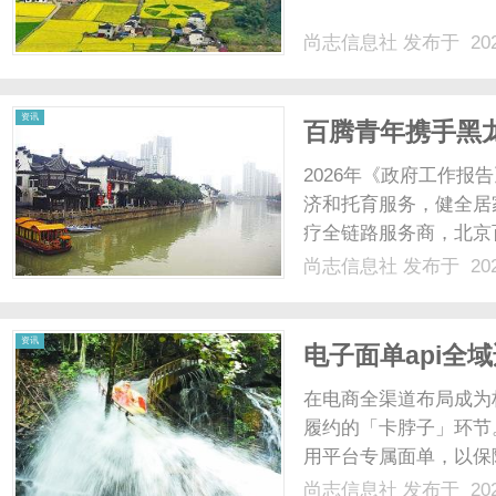
尚志信息社
发布于 202
社
资讯
百腾青年携手黑龙
国标杆, 以 AI
2026年《政府工作报
济和托育服务，健全居
疗全链路服务商，北京
响应国家战略，于4月1
尚志信息社
发布于 202
会”，与黑龙江省家庭
康管理”家......
资讯
电子面单api全
在电商全渠道布局成为
履约的「卡脖子」环节
用平台专属面单，以保
败或店铺违规。而不同
尚志信息社
发布于 202