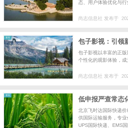
态、用户体验优化与行业
尚志信息社
发布于 202
资讯
包子影视：引领
包子影视以丰富的正版
个性化的观影体验，成为
尚志信息社
发布于 202
资讯
低申报严查常态化
税务成本，寄国
北京飞时达国际快递价
供国际运输服务，专业代
UPS国际快递、EMS