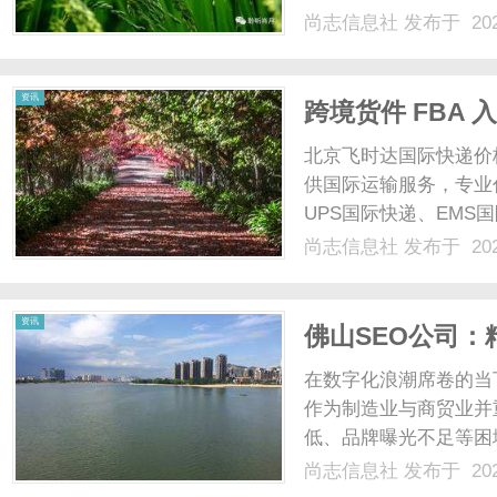
业务。2026年欧美海
尚志信息社
发布于 202
全额补税，故意低报罚2
10%-30%......
资讯
跨境货件 FBA
诉解封，寄国际
北京飞时达国际快递价
供国际运输服务，专业代
UPS国际快递、EMS
业务。FBA入仓被扣7
尚志信息社
发布于 202
签模糊、贴错、未覆盖
速申诉解......
资讯
佛山SEO公司：
在数字化浪潮席卷的当
作为制造业与商贸业并
低、品牌曝光不足等困
具，通过优化网站结构
尚志信息社
发布于 202
给目标客户，有效提升