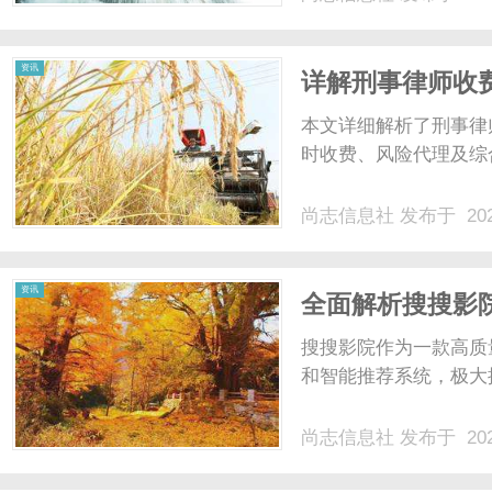
段、面单模板不统一，
术维护成本高。此外，平台
资讯
详解刑事律师收
本文详细解析了刑事律
时收费、风险代理及综
尚志信息社
发布于 202
资讯
全面解析搜搜影
级
搜搜影院作为一款高质
和智能推荐系统，极大
尚志信息社
发布于 202