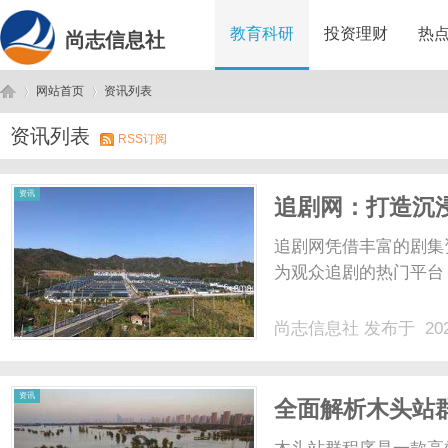
教育科研
投资理财
热
尚志信息社
网站首页
资讯列表
资讯列表
RSS订阅
尚
›
›
资讯
追剧网：打造沉
追剧网凭借丰富的剧集
为观众追剧的热门平台
尚志信息社
发布于 202
志
资讯
全面解析木头站