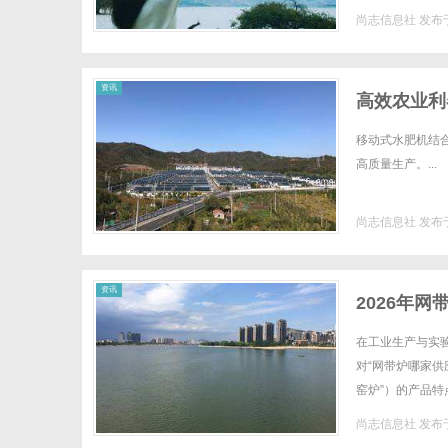
费来电显示正规运营
尚志信息社
发布于
资讯
高效农业利
移动式水肥机结
高质量生产。...
尚志信息社
发布于
资讯
2026年
高性价比设
在工业生产与实
对“网带炉哪家供
窑炉”）的产品
与成本的平衡术网
尚志信息社
发布于