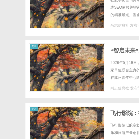
在数字化营销竞
统SEO依赖关
的精准曝光。当企
果——选对赛道，
尚志信息社
发布于
信
资讯
“智启未来
2026年5月1
家单位联合主办的
在苏州青年中心
这一重要时刻。大
尚志信息社
发布于
息
资讯
飞行影院：
飞行影院以航空
乐和旅游产业创新发