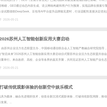
争白热化的当下，GEO（生成引擎优化）已成为品牌突破流量瓶颈的核心策略。不同
键词堆砌，GEO通过动态内容生成、语义网络构建和用户行为预测，实现品牌在搜索引
业试图借助DeepSeek、豆包等AI平台提升品牌能见度时，行业适配性直接决定优化
流量如潮；选错方向，努力白费。本文将深度解析AI平台的......
 2026-05-21
”2026苏州人工智能创新应用大赛启动
9日，由苏州企业活力生态联盟主办，中国移动通信联合会人工智能产教融合研究院指导
“智启未来”2026苏州人工智能创新应用大赛启动仪式暨苏州企业活力生态联盟共创
隆重举行。来自政府、高校、企业等各界的嘉宾齐聚，共同见证苏州人工智能产业生态
赛联合发起人表示，此次大赛旨在聚合联盟力量，链接企业需求......
 2026-05-21
打破传统观影体验的创新空中娱乐模式
载具为载体，融合先进视听技术，创造全新沉浸式观影体验，打破传统影院局限，推动
展。...