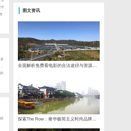
于传
擎中
图文资讯
效
，多
全面解析免费看电影的合法途径与资源推荐
会，
的
娱
探索The Row：奢华极简主义时尚品牌的崛起与魅力解析