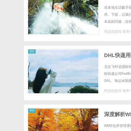
在本地生活数字
伴。下面，让我
本高的问题，仅
转，提供全流程陪
尚志信息社
发布于
资讯
DHL快递
北京飞时达国际
际快递公司Fed
SAL、海运水陆路
供商，覆盖200多
尚志信息社
发布于
资讯
深度解析W
WMS仓库管理