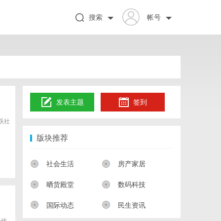
搜索
帐号
发表主题
签到
跃社
版块推荐
社会生活
房产家居
晒货殿堂
数码科技
国际动态
民生资讯