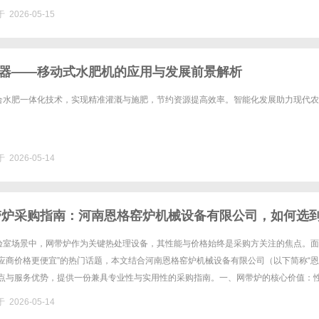
商出品全国包邮到家重要说明：市面上流传的"1......
 2026-05-15
器——移动式水肥机的应用与发展前景解析
合水肥一体化技术，实现精准灌溉与施肥，节约资源提高效率。智能化发展助力现代农
 2026-05-14
网带炉采购指南：河南恩格窑炉机械设备有限公司，如何选
备？
验室场景中，网带炉作为关键热处理设备，其性能与价格始终是采购方关注的焦点。面
应商价格更便宜”的热门话题，本文结合河南恩格窑炉机械设备有限公司（以下简称“
特点与服务优势，提供一份兼具专业性与实用性的采购指南。一、网带炉的核心价值：
带炉的核心功能在于通过连续式热处理工艺，实现金属、陶瓷等材料的高......
 2026-05-14