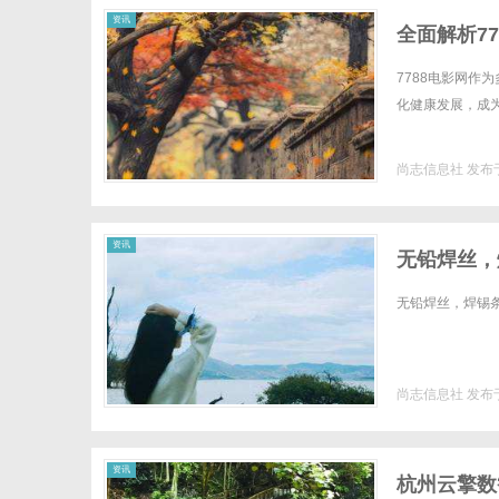
资讯
全面解析7
7788电影网
化健康发展，成为
尚志信息社
发布于
资讯
无铅焊丝，
接牢固，不
无铅焊丝，焊锡条
尚志信息社
发布于
资讯
杭州云擎数