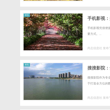
资讯
手机影视：
手机影视凭借便
要方式。...
尚志信息社
发布于
资讯
搜搜影院：
搜搜影院作为专
于打造全方位的数
尚志信息社
发布于