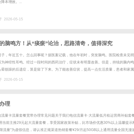
降本增效。...
 2026-05-15
的脑鸣方！从“痰瘀”论治，思路清奇，值得深究
男子，年近五十。怎么回事呢？据医案记载，他在年初时，突发脑鸣。医院检查未见明
断为神经性耳鸣。经过一段时间的西药治疗，症状未有明显改善。但是，持续的脑内鸣
头晕烦躁的后遗症，算是留了下来。为了能改善症状，提高一点生活质量，患者和家属
是谁呀？医案记载，乃是李俊才医生。刻诊，患者脉象弦数有力，舌红少苔。自......
 2026-05-15
办理
信流量卡流量套餐宽带办理常见问题关于我们电信流量卡·大流量低月租运营商补贴套餐
用当前主推29元起大流量套餐，享受国家政策补贴，比市场价优惠30%以上温馨提示
无限流量"为虚假信息，请认准正规渠道热销套餐¥29/月起50GB以上通用流量全国无漫