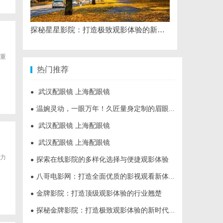
探秘星星影院：打造极致观影体验的新标杆
重
热门推荐
武汉配眼镜 上海配眼镜
●
温婉灵动，一眼万年！久匠量身定制的眉眼唇，才是你整张脸的点睛之笔！淡颜系女生的气质加分项
●
武汉配眼镜 上海配眼镜
●
武汉配眼镜 上海配眼镜
●
力
探索在线影院的多样化选择与便捷观影体验
●
八哥电影网：打造全面优质的影视观看新体验
●
金牌影院：打造顶级观影体验的行业翘楚
●
探秘金牌影院：打造极致观影体验的新时代标杆
●