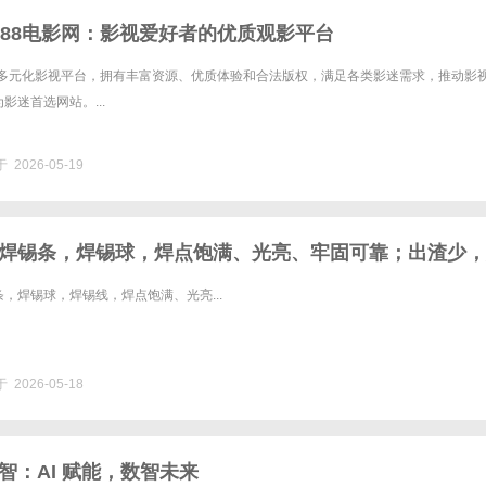
788电影网：影视爱好者的优质观影平台
作为多元化影视平台，拥有丰富资源、优质体验和合法版权，满足各类影迷需求，推动影
影迷首选网站。...
 2026-05-19
焊锡条，焊锡球，焊点饱满、光亮、牢固可靠；出渣少，
虚焊。
，焊锡球，焊锡线，焊点饱满、光亮...
 2026-05-18
智：AI 赋能，数智未来