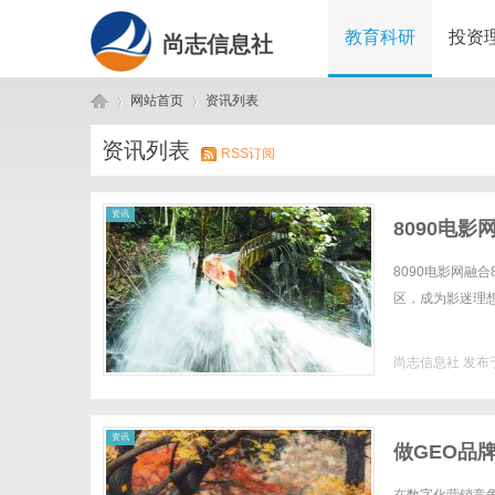
教育科研
投资
尚志信息社
网站首页
资讯列表
资讯列表
RSS订阅
尚
›
›
资讯
8090电
8090电影网融
区，成为影迷理想
尚志信息社
发布于
志
资讯
做GEO品