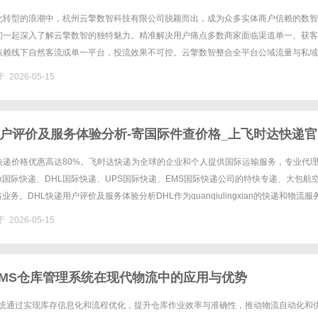
化转型的浪潮中，杭州云擎数智科技有限公司脱颖而出，成为众多实体商户信赖的数智
们一起深入了解云擎数智的独特魅力。精准解决用户痛点多数商家面临渠道单一、获客
依赖线下自然客流或单一平台，投流效果不可控。云擎数智整合全平台公域流量与私域
跑，降低获客成本。比如，传统商家自行开发多平台小程序需投入数万至数十......
 2026-05-15
用户评价及服务体验分析-寄国际件查价格_上飞时达快递
快递价格优惠高达80%。飞时达快递为全球的企业和个人提供国际运输服务，专业代
Ex国际快递、DHL国际快递、UPS国际快递、EMS国际快递公司的特快专递、大包航
业务。DHL快递用户评价及服务体验分析DHL作为quanqiulingxian的快递和物流服
个国家和地区，长期以来在国际物流领......
 2026-05-15
MS仓库管理系统在现代物流中的应用与优势
系统通过实现库存信息化和流程优化，提升仓库作业效率与准确性，推动物流自动化和