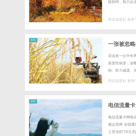
链协同，助力企业
尚志信息社
发布于
资讯
一张被忽略
话说有一位中年
器质性病变，诊
响、听力减退、
投中医治疗。医家
尚志信息社
发布于
资讯
电信流量卡
电信流量卡网电
规运营商·全国通
上宣传的"19元