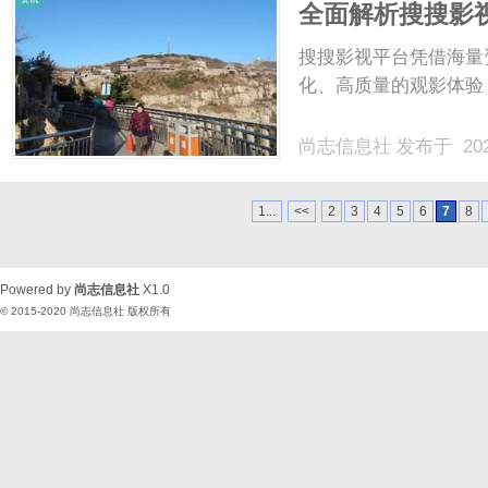
全面解析搜搜影
影体验
搜搜影视平台凭借海量
化、高质量的观影体验，
尚志信息社
发布于 202
1...
<<
2
3
4
5
6
7
8
Powered by
尚志信息社
X1.0
© 2015-2020
尚志信息社
版权所有