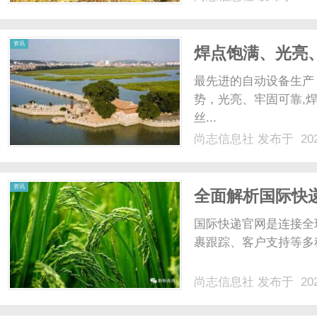
家中有不愿更换的老旧影音
子推出的老设备升......
资讯
焊点饱满、光亮
焊锡线,纯锌丝，
最先进的自动设备生产
势，光亮、牢固可靠,
丝...
尚志信息社
发布于 202
资讯
全面解析国际快
国际快递官网是连接全
裹跟踪、客户支持等多
尚志信息社
发布于 202