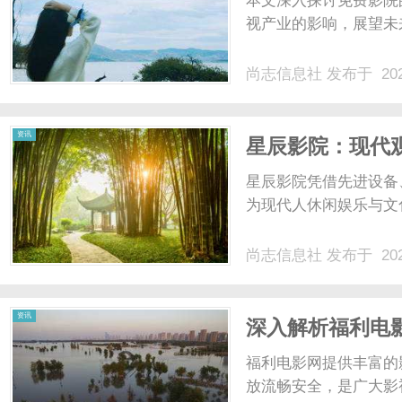
本文深入探讨免费影院
视产业的影响，展望未
尚志信息社
发布于 202
信
资讯
星辰影院：现代
星辰影院凭借先进设备
为现代人休闲娱乐与文化
尚志信息社
发布于 202
息
资讯
深入解析福利电
台
福利电影网提供丰富的
放流畅安全，是广大影视