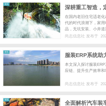
资讯
深耕重工智造，
限公司企业全维
在国内老旧住宅适老化
代的时代浪潮下，家用
品，无坑安装、小井道
深厚的重工机械制造产
尚志信息社
发布于 202
立威重工）立足济南济
品牌落地深耕家用电梯赛道
资讯
服装ERP系统
本文深入探讨服装ER
应链、提升生产效率和
尚志信息社
发布于 202
资讯
全面解析汽车装