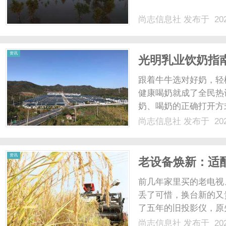
尚志信息社
发布于 202
社
资讯
光明乳业饮奶指
方式
跟着牛牛选对好奶，轻
健康喝奶就成了全民热
奶、喝奶的正确打开方
军企业，光明乳业积极
尚志信息社
发布于 202
出一份系统、实用的科
加热锁营养的技巧，光明乳
资讯
老设备焕新：适配
子执行流程
前几年家里买的老电视
丢了可惜，换台新的又
了五年的旧投影仪，原
码4K片源，画面清晰
尚志信息社
发布于 202