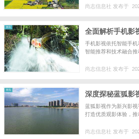
尚志信息社
发布于 202
资讯
全面解析手机影
手机影视依托智能手机
智能推荐和技术融合推动
尚志信息社
发布于 202
资讯
深度探秘蓝狐影
台
蓝狐影视作为新兴影视
打造优质观影体验，推
尚志信息社
发布于 202