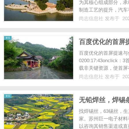
为其核心组成部分，承
制造工艺的提升，汽车
段。在这篇文章中，我
尚志信息社
发布于 202
艺以及未来的发展趋势
汽车变速器与车轮的关键部
资讯
百度优化的首屏
百度优化的首屏提速与代码
0200:17:43oncl
载非关键资源，使首屏
接嵌入style标签，避免
尚志信息社
发布于 202
载：页面滚动到可视区域后再加
资讯
无铅焊丝，焊锡
锡球、6337锡
找焊锡丝，63锡丝，
家。苏州巨一电子材料
以咨询其销售渠道或直接