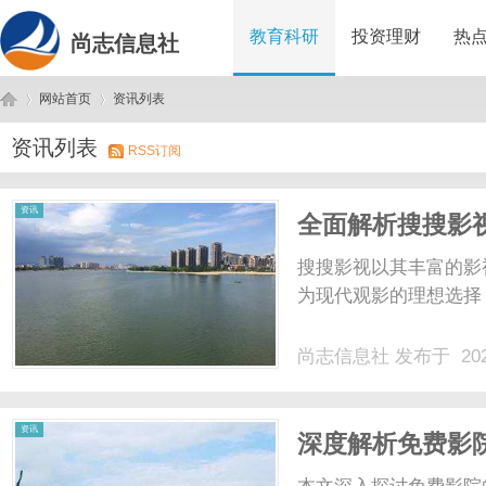
教育科研
投资理财
热
尚志信息社
网站首页
资讯列表
资讯列表
RSS订阅
尚
›
›
资讯
全面解析搜搜影
搜搜影视以其丰富的影
为现代观影的理想选择，
尚志信息社
发布于 202
志
资讯
深度解析免费影