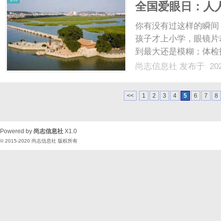
全国爱眼日：人
你有没有过这样的瞬间
孩子才上小学，眼镜片
到最大还是模糊；体检
看世界的窗口，但它也有
尚志信息社
发布于 202
为“全国爱眼日”，旨在
眼日，主题为“人人享....
<<
1
2
3
4
5
6
7
8
Powered by
尚志信息社
X1.0
© 2015-2020
尚志信息社
版权所有