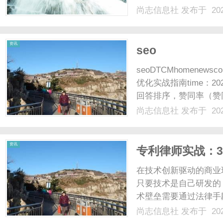
尚志信息社
发布于 202
资讯
seo
seoDTCMhomenews
优化实战指南time：2
回答排序，赞同率（赞
著压低排名。90%以
尚志信息社
发布于 202
挖...知乎SEO的威尔逊
资讯
专利律师实战：
侵权雷区
在技术创新驱动的商业
只要技术是自己研发的
术壁垒需要通过法律手
的角色，他们不仅精通
尚志信息社
发布于 202
护的独占权利。专利本