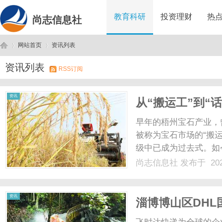
教育科研
投资理财
热
尚志信息社
网站首页
资讯列表
资讯列表
RSS订阅
尚
›
›
资讯
从“搬运工”到“
早年的梧州宝石产业，
被称为宝石市场的“搬
级中已成为过去式。如
在卖“标准”与“创意”
尚志信息社
发布于 202
痛，摒弃了单纯追求产
场中，合成立方氧化锆已不.
志
资讯
淄博‌博山区DHL