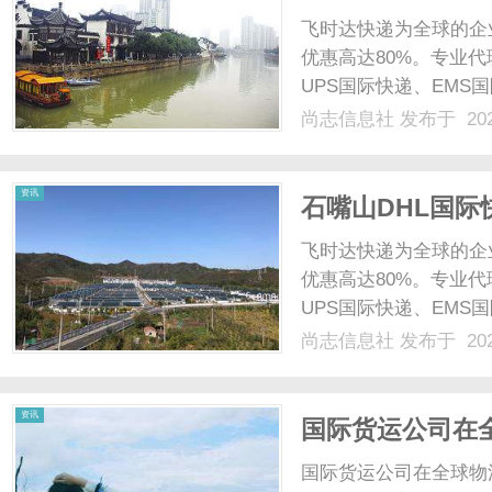
飞时达快递为全球的企
优惠高达80%。专业代
UPS国际快递、EMS
业务。潍坊DHL国际快
尚志信息社
发布于 202
天，国际物流尤其是快
扩大和消费者对快......
资讯
石嘴山DHL国际
飞时达快递为全球的企
优惠高达80%。专业代
UPS国际快递、EMS
业务。石嘴山DHL国际
尚志信息社
发布于 202
兰山东麓的工业重镇，
北跨境物流的......
资讯
国际货运公司在
析
国际货运公司在全球物