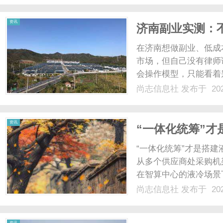
会充分披露技术方案，作为
资讯
济南副业实测：
平台两份收入同
在济南想做副业、低成
市场，但自己没有律师
会操作模型，只能看着
盟、单独代理AI工具
尚志信息社
发布于 202
单一的坑，直到接触济
能把法律服务渠道、AI内容
资讯
“一体化统筹”才
“一体化统筹”才是搭
从多个供应商处采购机
在智算中心的液冷场景
多个供应商的难度大幅
尚志信息社
发布于 202
供应商的端到端解决方
资回报、提升核心竞争力：
资讯