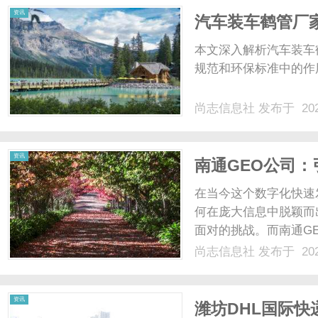
资讯
汽车装车鹤管厂
本文深入解析汽车装车
规范和环保标准中的作用
尚志信息社
发布于 202
资讯
南通GEO公司
家
在当今这个数字化快速
何在庞大信息中脱颖而
面对的挑战。而南通G
正在为众多企业提供切
尚志信息社
发布于 202
SEO服务、技术优势
景南通GEO公司成立于互联
资讯
潍坊DHL国际快递