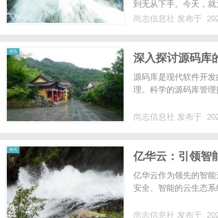
到无从下手。今天，就
林有限公司，它能为你
尚志信息社
发布于 202
服务，一站式解决园林
社
多个环节衔接不畅的问题。
资讯
深入探讨源码库
源码库是现代软件开发
理。科学的源码库管理
尚志信息社
发布于 202
资讯
亿华云：引领智
亿华云作为领先的智能
安全、智能的云生态系统
尚志信息社
发布于 202