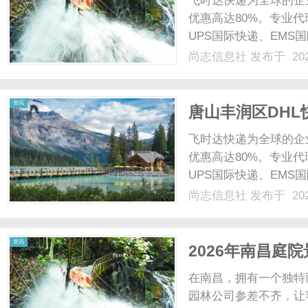
飞时达快递为全球的企
优惠高达80%。专业代
UPS国际快递、EMS
业务。物流行业中，选
尚志信息社
发布于 202
言都至关重要。飞时达
周边地区提供优质的DHL..
信
资讯
唐山丰润区DHL
效对照
飞时达快递为全球的企
优惠高达80%。专业代
UPS国际快递、EMS
业务。唐山丰润区DH
尚志信息社
发布于 202
地，物流需求持续增长
息
快递电话设立专业......
资讯
2026年南昌庭
出新高度！
在南昌，拥有一个独特
园林公司参差不齐，让